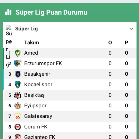
Süper Lig Puan Durumu
Süper Lig
#
Takım
O
P
Amed
0
0
1
Erzurumspor FK
0
0
2
Başakşehir
0
0
3
Kocaelispor
0
0
4
Beşiktaş
0
0
5
Eyüpspor
0
0
6
Galatasaray
0
0
7
Çorum FK
0
0
8
Gaziantep FK
0
0
9