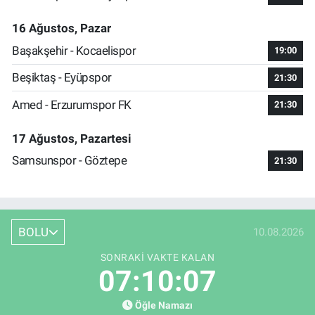
16 Ağustos, Pazar
Başakşehir - Kocaelispor
19:00
Beşiktaş - Eyüpspor
21:30
Amed - Erzurumspor FK
21:30
17 Ağustos, Pazartesi
Samsunspor - Göztepe
21:30
BOLU
10.08.2026
SONRAKI VAKTE KALAN
07:10:07
Öğle Namazı