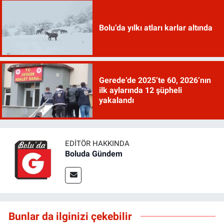
Bolu’da yılkı atları karlar altında
Gerede’de 2025’te 60, 2026’nın
ilk aylarında 12 şüpheli
yakalandı
EDITÖR HAKKINDA
Boluda Gündem
Bunlar da ilginizi çekebilir