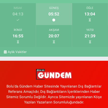
İMSAK
GÜNEŞ
ÖĞLE
04:13
05:52
13:04
İKINDI
AKŞAM
YATSI
16:55
20:07
21:39
Aylık Vakitler
Bolu'da Gündem Haber Sitesinde Yayınlanan Dış Bağlantılar
Referans Amaçlıdır, Dış Bağlantıların İçeriklerinden Haber
Sitemiz Sorumlu Değildir. Ayrıca Sitemizde yayınlanan Köşe
Yazıları Yazarların Sorumluluğundadır.