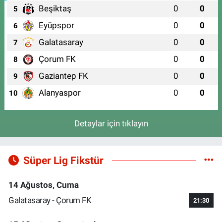
Beşiktaş
0
0
5
Eyüpspor
0
0
6
Galatasaray
0
0
7
Çorum FK
0
0
8
Gaziantep FK
0
0
9
Alanyaspor
0
0
10
Detaylar için tıklayın
Süper Lig Fikstür
14 Ağustos, Cuma
Galatasaray - Çorum FK
21:30