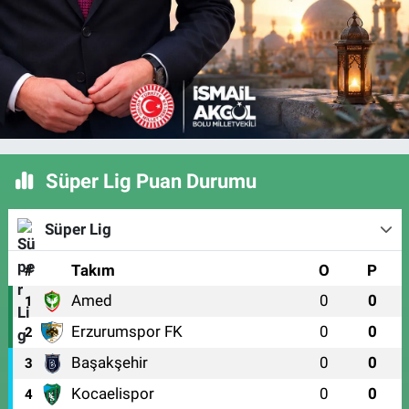
Süper Lig Puan Durumu
Süper Lig
#
Takım
O
P
Amed
0
0
1
Erzurumspor FK
0
0
2
Başakşehir
0
0
3
Kocaelispor
0
0
4