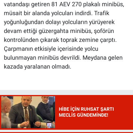
vatandaşı getiren 81 AEV 270 plakalı minibüs,
müsait bir alanda yolcuları indirdi. Trafik
yoğunluğundan dolayı yolcuların yürüyerek
devam ettiği güzergahta minibüs, şoförün
kontrolünden çıkarak toprak zemine çarptı.
Çarpmanın etkisiyle içerisinde yolcu
bulunmayan minibüs devrildi. Meydana gelen
kazada yaralanan olmadı.
HİBE İÇİN RUHSAT ŞARTI
MECLİS GÜNDEMİNDE!