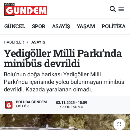
Merkez Nöbetçi Eczaneler
GÜNCEL
SPOR
ASAYİŞ
YAŞAM
POLİTİKA
Merkez Hava Durumu
HABERLER
ASAYİŞ
Yedigöller Milli Parkı’nda
Merkez Trafik Yoğunluk Haritası
minibüs devrildi
Süper Lig Puan Durumu ve Fikstür
Bolu’nun doğa harikası Yedigöller Milli
Tüm Manşetler
Parkı’nda içerisinde yolcu bulunmayan minibüs
devrildi. Kazada yaralanan olmadı.
Son Dakika Haberleri
BOLUDA GÜNDEM
03.11.2025 - 15:59
EDITÖR
YAYINLANMA
Haber Arşivi