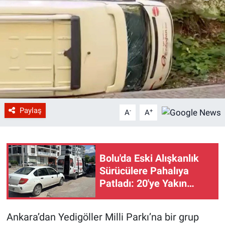
Paylaş
-
+
A
A
Bolu'da Eski Alışkanlık
Sürücülere Pahalıya
Patladı: 20'ye Yakın
Aracın Lastiği Patladı
Ankara’dan Yedigöller Milli Parkı’na bir grup