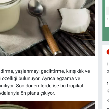
m
1
dirme, yaşlanmayı geciktirme, kırışıklık ve
G
i özelliği bulunuyor. Ayrıca egzama ve
1
anılıyor. Son dönemlerde ise bu tropikal
K
dalarıyla ön plana çıkıyor.
K