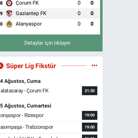
Çorum FK
0
0
8
Gaziantep FK
0
0
9
Alanyaspor
0
0
10
Detaylar için tıklayın
Süper Lig Fikstür
4 Ağustos, Cuma
alatasaray - Çorum FK
21:30
5 Ağustos, Cumartesi
onyaspor - Rizespor
19:00
asımpaşa - Trabzonspor
19:00