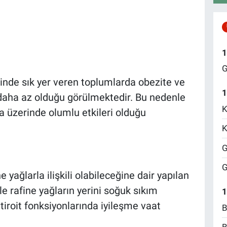
1
G
inde sık yer veren toplumlarda obezite ve
1
n daha az olduğu görülmektedir. Bu nedenle
K
a üzerinde olumlu etkileri olduğu
K
G
G
e yağlarla ilişkili olabileceğine dair yapılan
 rafine yağların yerini soğuk sıkım
1
 tiroit fonksiyonlarında iyileşme vaat
B