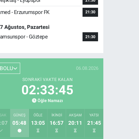
eşiktaş - Eyüpspor
21:30
med - Erzurumspor FK
21:30
7 Ağustos, Pazartesi
amsunspor - Göztepe
21:30
BOLU
06.08.2026
SONRAKI VAKTE KALAN
02:33:43
Öğle Namazı
SAK
GÜNEŞ
ÖĞLE
İKINDI
AKŞAM
YATSI
:07
05:48
13:05
16:57
20:11
21:45