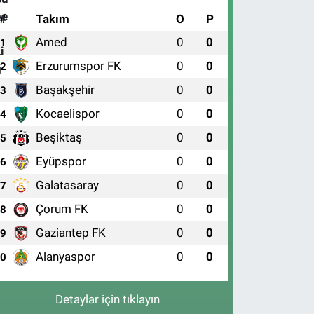
#
Takım
O
P
Amed
0
0
1
Erzurumspor FK
0
0
2
Başakşehir
0
0
3
Kocaelispor
0
0
4
Beşiktaş
0
0
5
Eyüpspor
0
0
6
Galatasaray
0
0
7
Çorum FK
0
0
8
Gaziantep FK
0
0
9
Alanyaspor
0
0
10
Detaylar için tıklayın