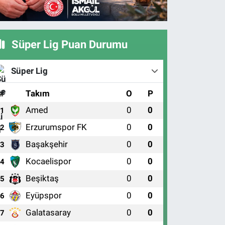
Süper Lig Puan Durumu
Süper Lig
#
Takım
O
P
Amed
0
0
1
Erzurumspor FK
0
0
2
Başakşehir
0
0
3
Kocaelispor
0
0
4
Beşiktaş
0
0
5
Eyüpspor
0
0
6
Galatasaray
0
0
7