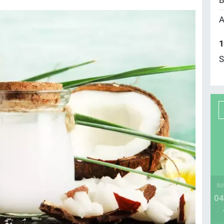
B
A
1
S
İM
04