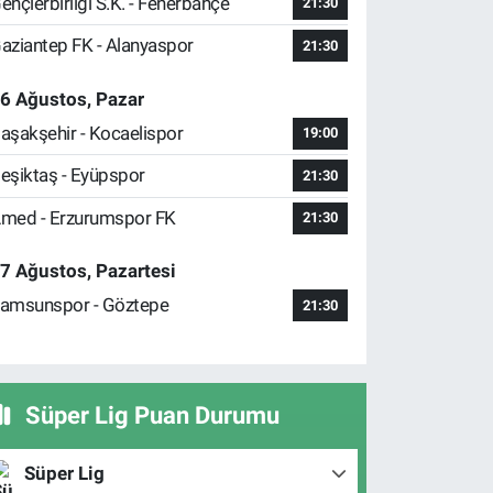
ençlerbirliği S.K. - Fenerbahçe
21:30
aziantep FK - Alanyaspor
21:30
6 Ağustos, Pazar
aşakşehir - Kocaelispor
19:00
eşiktaş - Eyüpspor
21:30
med - Erzurumspor FK
21:30
7 Ağustos, Pazartesi
amsunspor - Göztepe
21:30
Süper Lig Puan Durumu
Süper Lig