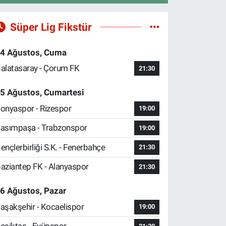
Süper Lig Fikstür
4 Ağustos, Cuma
alatasaray - Çorum FK
21:30
5 Ağustos, Cumartesi
onyaspor - Rizespor
19:00
asımpaşa - Trabzonspor
19:00
ençlerbirliği S.K. - Fenerbahçe
21:30
aziantep FK - Alanyaspor
21:30
6 Ağustos, Pazar
aşakşehir - Kocaelispor
19:00