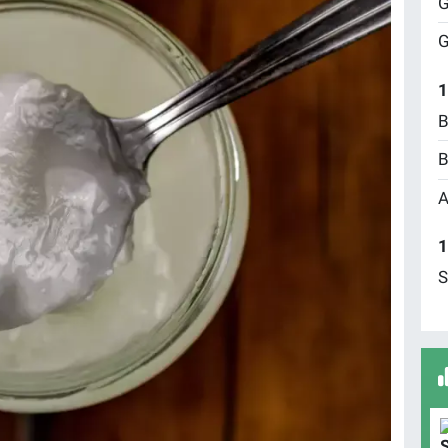
G
G
1
B
B
A
1
S