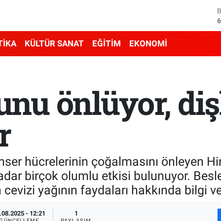
4
5
TİKA
KÜLTÜR SANAT
EĞİTİM
EKONOMİ
6
6
nu önlüyor, diş
1
r
6
ser hücrelerinin çoğalmasını önleyen Hin
adar birçok olumlu etkisi bulunuyor. Bes
evizi yağının faydaları hakkında bilgi ve
.08.2025 - 12:21
1
GÜNCELLEME
PAYLAŞIM