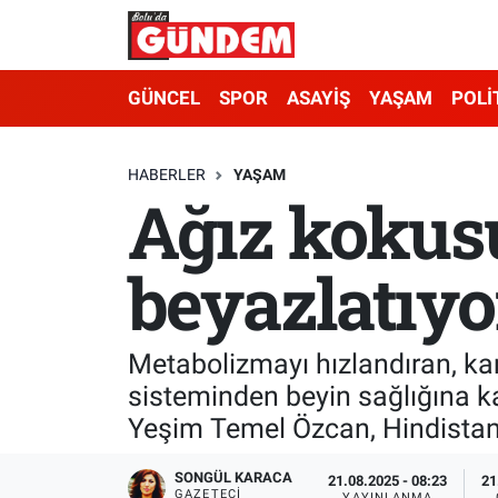
Merkez Nöbetçi Eczaneler
GÜNCEL
SPOR
ASAYİŞ
YAŞAM
POLİ
Merkez Hava Durumu
HABERLER
YAŞAM
Ağız kokusu
Merkez Trafik Yoğunluk Haritası
Süper Lig Puan Durumu ve Fikstür
beyazlatıyo
Tüm Manşetler
Metabolizmayı hızlandıran, kan
Son Dakika Haberleri
sisteminden beyin sağlığına k
Yeşim Temel Özcan, Hindistan c
Haber Arşivi
SONGÜL KARACA
21.08.2025 - 08:23
21
GAZETECI
YAYINLANMA