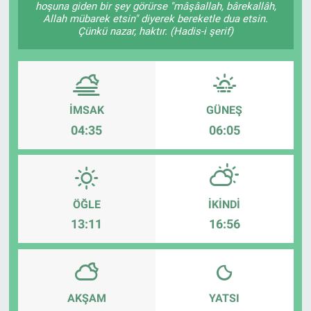
hoşuna giden bir şey görürse "mâşâallah, bârekallâh,
Allah mübarek etsin" diyerek bereketle dua etsin.
Çünkü nazar, haktır. (Hadis-i şerif)
İMSAK
GÜNEŞ
04:35
06:05
ÖĞLE
İKINDI
13:11
16:56
AKŞAM
YATSI