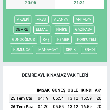
20:06
21:31
AKSEKİ
AKSU
ALANYA
ANTALYA
DEMRE
ELMALI
FİNİKE
GAZİPAŞA
GÜNDOĞMUŞ
KAŞ
KEMER
KORKUTELİ
KUMLUCA
MANAVGAT
SERİK
İBRADI
DEMRE AYLIK NAMAZ VAKITLERI
İMSAK
GÜNEŞ
ÖĞLE
İKINDI
AKŞAM
25 Tem Cts
04:19
05:54
13:12
16:59
20:19
26 Tem Paz
04:20
05:55
13:12
16:59
20:18