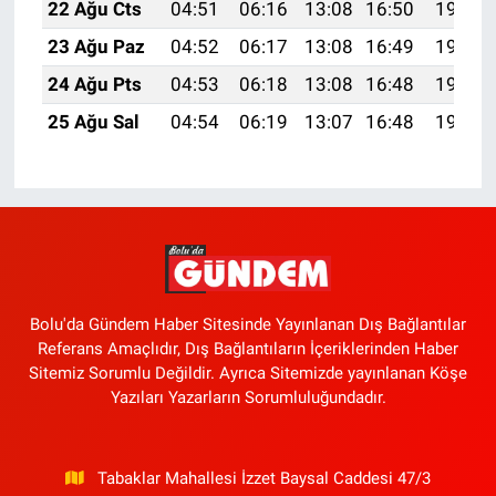
22 Ağu Cts
04:51
06:16
13:08
16:50
19:50
23 Ağu Paz
04:52
06:17
13:08
16:49
19:48
24 Ağu Pts
04:53
06:18
13:08
16:48
19:47
25 Ağu Sal
04:54
06:19
13:07
16:48
19:46
Bolu'da Gündem Haber Sitesinde Yayınlanan Dış Bağlantılar
Referans Amaçlıdır, Dış Bağlantıların İçeriklerinden Haber
Sitemiz Sorumlu Değildir. Ayrıca Sitemizde yayınlanan Köşe
Yazıları Yazarların Sorumluluğundadır.
Tabaklar Mahallesi İzzet Baysal Caddesi 47/3