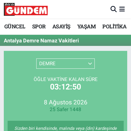
Merkez Nöbetçi Eczaneler
GÜNCEL
SPOR
ASAYİŞ
YAŞAM
POLİTİKA
Merkez Hava Durumu
Antalya Demre Namaz Vakitleri
Merkez Trafik Yoğunluk Haritası
DEMRE
Süper Lig Puan Durumu ve Fikstür
ÖĞLE VAKTINE KALAN SÜRE
Tüm Manşetler
03:12:50
Son Dakika Haberleri
8 Ağustos 2026
25 Safer 1448
Haber Arşivi
Sizden biri kendisinde, malında veya (din) kardeşinde