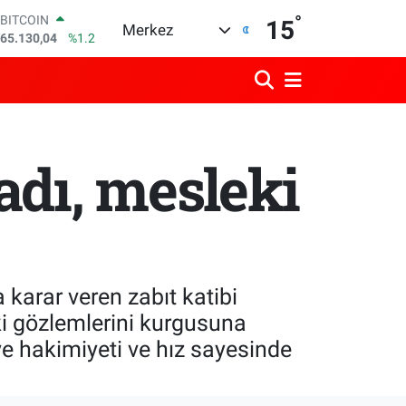
°
DOLAR
15
Merkez
47,7436
%0.18
EURO
55,2510
%0.32
STERLİN
64,4811
%0.38
GRAM ALTIN
6648.99
%2.59
adı, mesleki
BİST100
13.773
%-19
BITCOIN
65.130,04
%1.2
karar veren zabıt katibi
ki gözlemlerini kurgusuna
e hakimiyeti ve hız sayesinde