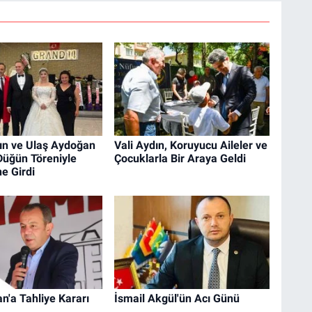
ın ve Ulaş Aydoğan
Vali Aydın, Koruyucu Aileler ve
Düğün Töreniyle
Çocuklarla Bir Araya Geldi
e Girdi
n'a Tahliye Kararı
İsmail Akgül'ün Acı Günü