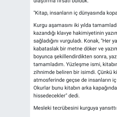
ulaştırma fırsatı bulduk."
"Kitap, insanların iç dünyasında kopan
Kurgu aşamasını iki yılda tamamladı
kazandığı klavye hakimiyetinin yazı
sağladığını vurguladı. Konak, "Her y
kabataslak bir metne döker ve yazım
boyunca şekillendirdikten sonra, ya
tamamladım. Yüzleşme ismi, kitabı
zihnimde beliren bir isimdi. Çünkü k
atmosferinde geçse de insanların iç 
Okurlar bunu kitabın arka kapağınd
hissedecekler" dedi.
Mesleki tecrübesini kurguya yansıttı