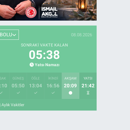
BOLU
08.08.2026
SONRAKI VAKTE KALAN
05:36
Yatsı Namazı
SAK
GÜNEŞ
ÖĞLE
İKINDI
AKŞAM
YATSI
:10
05:50
13:04
16:56
20:09
21:42
Aylık Vakitler