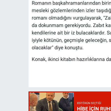
Romanın başkahramanlarından birinin
mesleki gözlemlerinden izler taşıdığ
romanı olmadığını vurgulayarak, "Za
da dokunmam gerekiyordu. Zabıt kat
kendilerine ait bir iz bulacaklardır
iyiyle kötünün, geçmişle geleceğin, 
olacaklar" diye konuştu.
Konak, ikinci kitabın hazırlıklarına d
EDITÖRÜN SEÇTIĞI
HİBE İÇİN RU