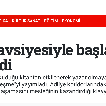
TİKA
KÜLTÜR SANAT
EĞİTİM
EKONOMİ
avsiyesiyle başl
di
kuduğu kitaptan etkilenerek yazar olmaya 
eşme"yi yayımladı. Adliye koridorlarında
 aşamasını mesleğinin kazandırdığı klavy