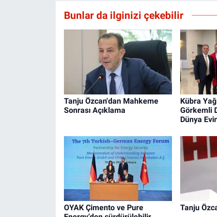
Bunlar da ilginizi çekebilir
Tanju Özcan'dan Mahkeme
Kübra Yağ
Sonrası Açıklama
Görkemli 
Dünya Evin
OYAK Çimento ve Pure
Tanju Özca
Energy’den sürdürülebilir