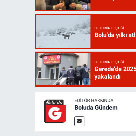
EDITÖRÜN SEÇTIĞI
Bolu’da yılkı atl
EDITÖRÜN SEÇTIĞI
Gerede’de 2025’
yakalandı
EDITÖR HAKKINDA
Boluda Gündem