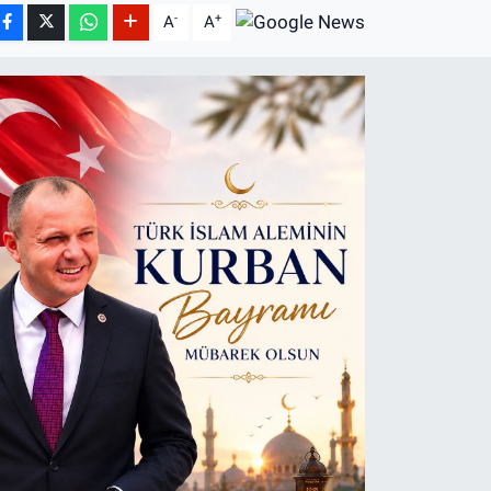
-
+
A
A