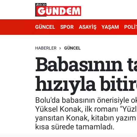
Merkez Nöbetçi Eczaneler
GÜNCEL
SPOR
ASAYİŞ
YAŞAM
POLİ
Merkez Hava Durumu
HABERLER
GÜNCEL
Babasının t
Merkez Trafik Yoğunluk Haritası
Süper Lig Puan Durumu ve Fikstür
hızıyla bitir
Tüm Manşetler
Bolu'da babasının önerisiyle o
Son Dakika Haberleri
Yüksel Konak, ilk romanı "Yüzl
yansıtan Konak, kitabın yazım
Haber Arşivi
kısa sürede tamamladı.