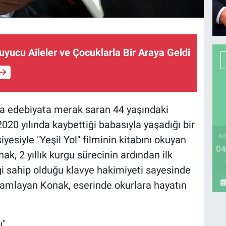
uyucu Aileler ve Çocuklarla Bir Araya Geldi
ra edebiyata merak saran 44 yaşındaki
020 yılında kaybettiği babasıyla yaşadığı bir
İM
yesiyle "Yeşil Yol" filminin kitabını okuyan
04
ak, 2 yıllık kurgu sürecinin ardından ilk
i sahip olduğu klavye hakimiyeti sayesinde
amlayan Konak, eserinde okurlara hayatın
u"