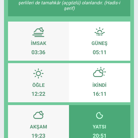
şerlileri de tamahkâr (açgözlü) olanlarıdır. (Hadis-i
şerif)
İMSAK
GÜNEŞ
03:36
05:11
ÖĞLE
İKINDI
12:22
16:11
AKŞAM
YATSI
19:23
20:51