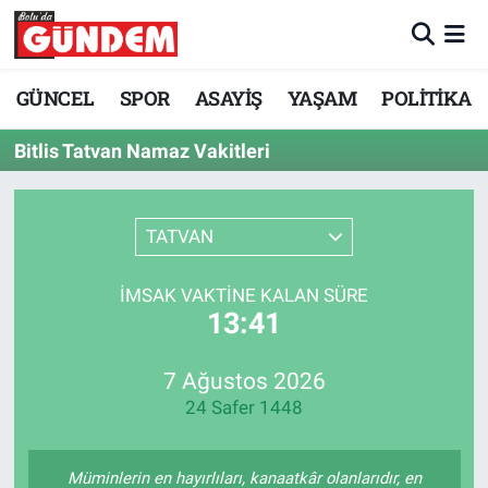
Merkez Nöbetçi Eczaneler
GÜNCEL
SPOR
ASAYİŞ
YAŞAM
POLİTİKA
Merkez Hava Durumu
Bitlis Tatvan Namaz Vakitleri
Merkez Trafik Yoğunluk Haritası
TATVAN
Süper Lig Puan Durumu ve Fikstür
İMSAK VAKTINE KALAN SÜRE
Tüm Manşetler
13:41
Son Dakika Haberleri
7 Ağustos 2026
24 Safer 1448
Haber Arşivi
Müminlerin en hayırlıları, kanaatkâr olanlarıdır, en