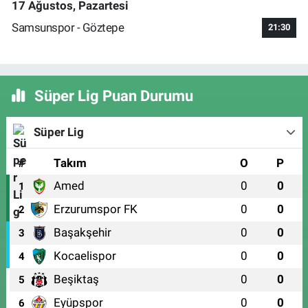
17 Ağustos, Pazartesi
Samsunspor - Göztepe
21:30
Süper Lig Puan Durumu
Süper Lig
#
Takım
O
P
Amed
0
0
1
Erzurumspor FK
0
0
2
Başakşehir
0
0
3
Kocaelispor
0
0
4
Beşiktaş
0
0
5
Eyüpspor
0
0
6