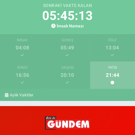
SONRAKI VAKTE KALAN
05:45:11
İmsak Namazı
İMSAK
GÜNEŞ
ÖĞLE
04:08
05:49
13:04
İKINDI
AKŞAM
YATSI
16:56
20:10
21:44
Aylık Vakitler