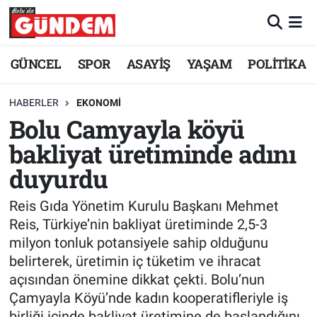
Merkez Nöbetçi Eczaneler
GÜNCEL
SPOR
ASAYİŞ
YAŞAM
POLİTİKA
Merkez Hava Durumu
HABERLER
EKONOMİ
Bolu Camyayla köyü
Merkez Trafik Yoğunluk Haritası
bakliyat üretiminde adını
Süper Lig Puan Durumu ve Fikstür
duyurdu
Tüm Manşetler
Reis Gıda Yönetim Kurulu Başkanı Mehmet
Reis, Türkiye’nin bakliyat üretiminde 2,5-3
Son Dakika Haberleri
milyon tonluk potansiyele sahip olduğunu
belirterek, üretimin iç tüketim ve ihracat
Haber Arşivi
açısından önemine dikkat çekti. Bolu’nun
Çamyayla Köyü’nde kadın kooperatifleriyle iş
birliği içinde bakliyat üretimine de başlandığını