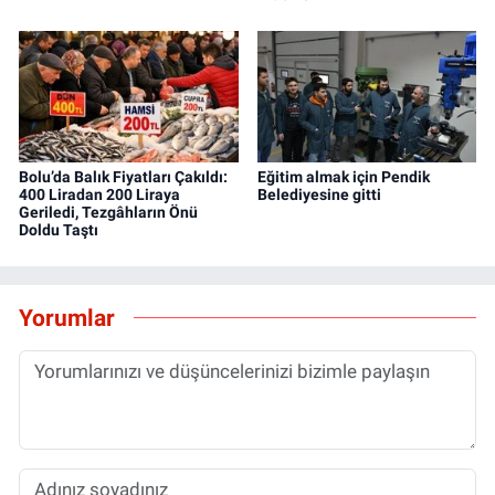
Bolu’da Balık Fiyatları Çakıldı:
Eğitim almak için Pendik
400 Liradan 200 Liraya
Belediyesine gitti
Geriledi, Tezgâhların Önü
Doldu Taştı
Yorumlar