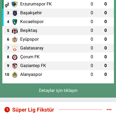
Erzurumspor FK
0
0
2
Başakşehir
0
0
3
Kocaelispor
0
0
4
Beşiktaş
0
0
5
Eyüpspor
0
0
6
Galatasaray
0
0
7
Çorum FK
0
0
8
Gaziantep FK
0
0
9
Alanyaspor
0
0
10
Detaylar için tıklayın
Süper Lig Fikstür