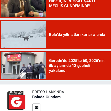
HİBE İÇİN RUHSAT ŞARTI
MECLİS GÜNDEMİNDE!
Bolu’da yılkı atları karlar altında
Gerede’de 2025’te 60, 2026’nın
ilk aylarında 12 şüpheli
yakalandı
EDITÖR HAKKINDA
Boluda Gündem