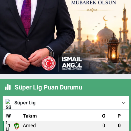
Süper Lig Puan Durumu
Süper Lig
#
Takım
O
P
Amed
0
0
1