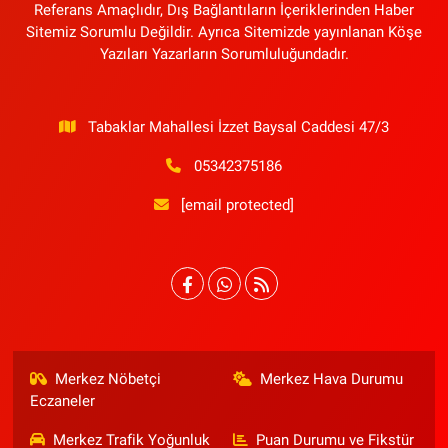
Referans Amaçlıdır, Dış Bağlantıların İçeriklerinden Haber
Sitemiz Sorumlu Değildir. Ayrıca Sitemizde yayınlanan Köşe
Yazıları Yazarların Sorumluluğundadır.
Tabaklar Mahallesi İzzet Baysal Caddesi 47/3
05342375186
[email protected]
Merkez Nöbetçi
Merkez Hava Durumu
Eczaneler
Merkez Trafik Yoğunluk
Puan Durumu ve Fikstür