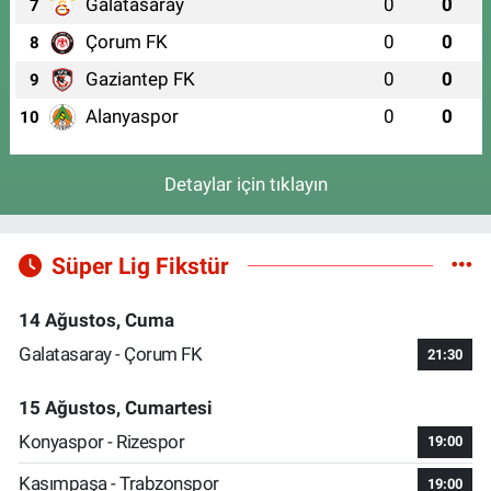
Galatasaray
0
0
7
Çorum FK
0
0
8
Gaziantep FK
0
0
9
Alanyaspor
0
0
10
Detaylar için tıklayın
Süper Lig Fikstür
14 Ağustos, Cuma
Galatasaray - Çorum FK
21:30
15 Ağustos, Cumartesi
Konyaspor - Rizespor
19:00
Kasımpaşa - Trabzonspor
19:00