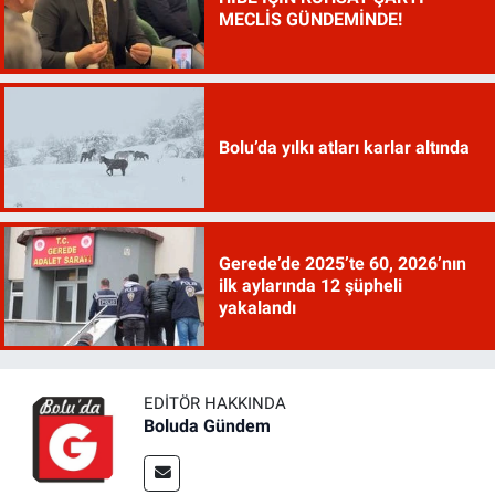
MECLİS GÜNDEMİNDE!
Bolu’da yılkı atları karlar altında
Gerede’de 2025’te 60, 2026’nın
ilk aylarında 12 şüpheli
yakalandı
EDITÖR HAKKINDA
Boluda Gündem