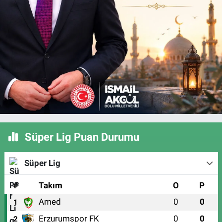
Süper Lig Puan Durumu
Süper Lig
#
Takım
O
P
Amed
0
0
1
Erzurumspor FK
0
0
2