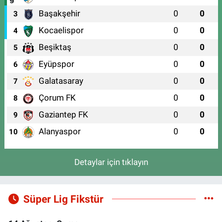
Başakşehir
0
0
3
Kocaelispor
0
0
4
Beşiktaş
0
0
5
Eyüpspor
0
0
6
Galatasaray
0
0
7
Çorum FK
0
0
8
Gaziantep FK
0
0
9
Alanyaspor
0
0
10
Detaylar için tıklayın
Süper Lig Fikstür