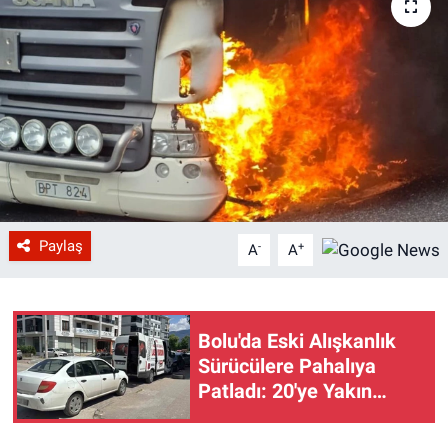
Paylaş
-
+
A
A
Bolu'da Eski Alışkanlık
Sürücülere Pahalıya
Patladı: 20'ye Yakın
Aracın Lastiği Patladı