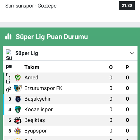
Samsunspor - Göztepe
21:30
Süper Lig Puan Durumu
Süper Lig
#
Takım
O
P
Amed
0
0
1
Erzurumspor FK
0
0
2
Başakşehir
0
0
3
Kocaelispor
0
0
4
Beşiktaş
0
0
5
Eyüpspor
0
0
6