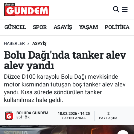
Merkez Nöbetçi Eczaneler
GÜNCEL
SPOR
ASAYİŞ
YAŞAM
POLİTİKA
Merkez Hava Durumu
HABERLER
ASAYİŞ
Bolu Dağı'nda tanker alev
Merkez Trafik Yoğunluk Haritası
alev yandı
Süper Lig Puan Durumu ve Fikstür
Düzce D100 karayolu Bolu Dağı mevkisinde
Tüm Manşetler
motor kısmından tutuşan boş tanker alev alev
yandı. Kısa sürede söndürülen tanker
Son Dakika Haberleri
kullanılmaz hale geldi.
BOLUDA GÜNDEM
Haber Arşivi
18.02.2026 - 14:25
2
EDITÖR
YAYINLANMA
PAYLAŞIM