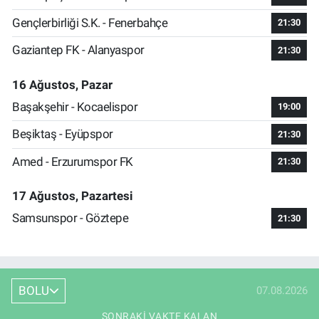
Gençlerbirliği S.K. - Fenerbahçe
21:30
Gaziantep FK - Alanyaspor
21:30
16 Ağustos, Pazar
Başakşehir - Kocaelispor
19:00
Beşiktaş - Eyüpspor
21:30
Amed - Erzurumspor FK
21:30
17 Ağustos, Pazartesi
Samsunspor - Göztepe
21:30
BOLU
07.08.2026
SONRAKI VAKTE KALAN