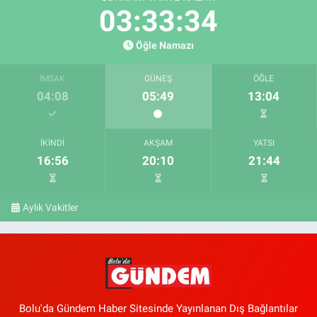
03:33:33
Öğle Namazı
İMSAK
GÜNEŞ
ÖĞLE
04:08
05:49
13:04
İKINDI
AKŞAM
YATSI
16:56
20:10
21:44
Aylık Vakitler
Bolu'da Gündem Haber Sitesinde Yayınlanan Dış Bağlantılar