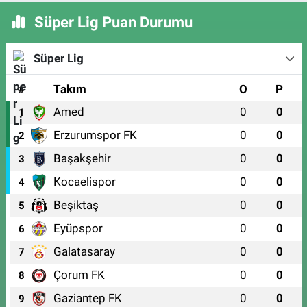
Süper Lig Puan Durumu
Süper Lig
#
Takım
O
P
Amed
0
0
1
Erzurumspor FK
0
0
2
Başakşehir
0
0
3
Kocaelispor
0
0
4
Beşiktaş
0
0
5
Eyüpspor
0
0
6
Galatasaray
0
0
7
Çorum FK
0
0
8
Gaziantep FK
0
0
9