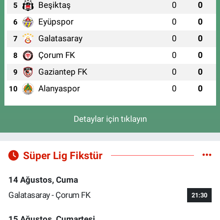
Beşiktaş
0
0
5
Eyüpspor
0
0
6
Galatasaray
0
0
7
Çorum FK
0
0
8
Gaziantep FK
0
0
9
Alanyaspor
0
0
10
Detaylar için tıklayın
Süper Lig Fikstür
14 Ağustos, Cuma
Galatasaray - Çorum FK
21:30
15 Ağustos, Cumartesi