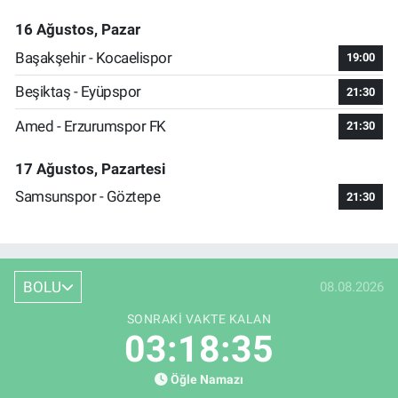
16 Ağustos, Pazar
Başakşehir - Kocaelispor
19:00
Beşiktaş - Eyüpspor
21:30
Amed - Erzurumspor FK
21:30
17 Ağustos, Pazartesi
Samsunspor - Göztepe
21:30
BOLU
08.08.2026
SONRAKI VAKTE KALAN
03:18:35
Öğle Namazı