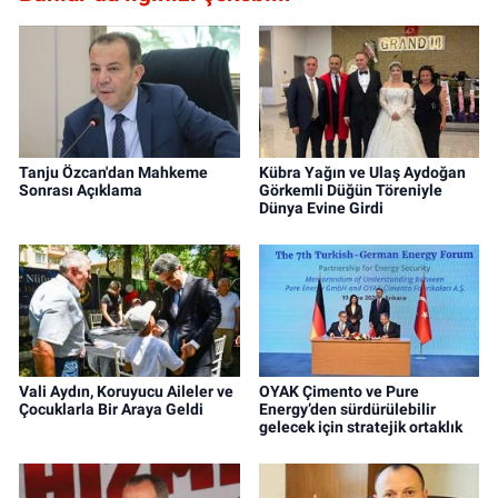
Tanju Özcan'dan Mahkeme
Kübra Yağın ve Ulaş Aydoğan
Sonrası Açıklama
Görkemli Düğün Töreniyle
Dünya Evine Girdi
Vali Aydın, Koruyucu Aileler ve
OYAK Çimento ve Pure
Çocuklarla Bir Araya Geldi
Energy’den sürdürülebilir
gelecek için stratejik ortaklık