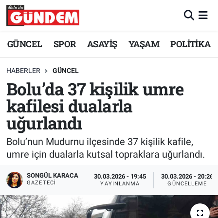
Merkez Nöbetçi Eczaneler
GÜNCEL
SPOR
ASAYİŞ
YAŞAM
POLİTİKA
Merkez Hava Durumu
HABERLER
GÜNCEL
Bolu’da 37 kişilik umre
Merkez Trafik Yoğunluk Haritası
kafilesi dualarla
Süper Lig Puan Durumu ve Fikstür
uğurlandı
Tüm Manşetler
Bolu’nun Mudurnu ilçesinde 37 kişilik kafile,
umre için dualarla kutsal topraklara uğurlandı.
Son Dakika Haberleri
SONGÜL KARACA
30.03.2026 - 19:45
30.03.2026 - 20:26
GAZETECI
YAYINLANMA
GÜNCELLEME
Haber Arşivi