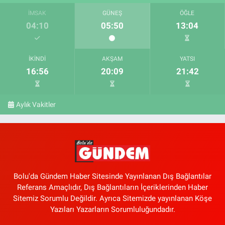
İMSAK
GÜNEŞ
ÖĞLE
04:10
05:50
13:04
İKINDI
AKŞAM
YATSI
16:56
20:09
21:42
Aylık Vakitler
Bolu'da Gündem Haber Sitesinde Yayınlanan Dış Bağlantılar
Referans Amaçlıdır, Dış Bağlantıların İçeriklerinden Haber
Sitemiz Sorumlu Değildir. Ayrıca Sitemizde yayınlanan Köşe
Yazıları Yazarların Sorumluluğundadır.