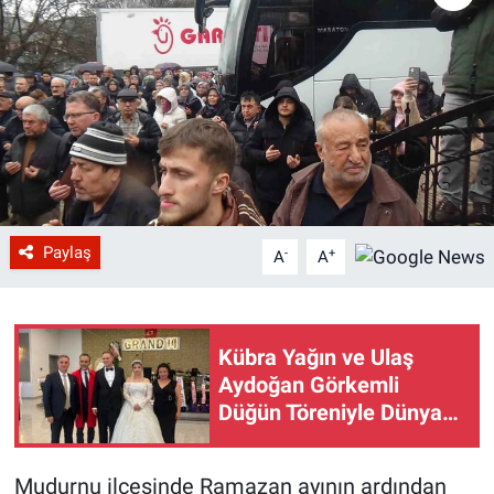
Paylaş
-
+
A
A
Kübra Yağın ve Ulaş
Aydoğan Görkemli
Düğün Töreniyle Dünya
Evine Girdi
Mudurnu ilçesinde Ramazan ayının ardından