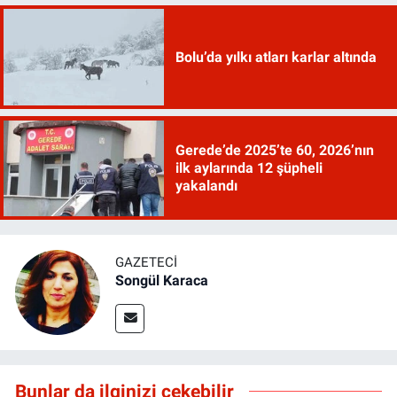
Bolu’da yılkı atları karlar altında
Gerede’de 2025’te 60, 2026’nın
ilk aylarında 12 şüpheli
yakalandı
GAZETECI
Songül Karaca
Bunlar da ilginizi çekebilir