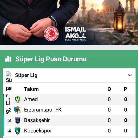
Süper Lig Puan Durumu
Süper Lig
#
Takım
O
P
Amed
0
0
1
Erzurumspor FK
0
0
2
Başakşehir
0
0
3
Kocaelispor
0
0
4