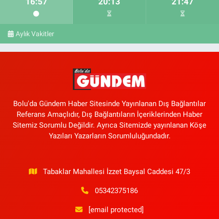
16:57
20:13
21:47
Aylık Vakitler
Bolu'da Gündem Haber Sitesinde Yayınlanan Dış Bağlantılar
Referans Amaçlıdır, Dış Bağlantıların İçeriklerinden Haber
Sitemiz Sorumlu Değildir. Ayrıca Sitemizde yayınlanan Köşe
Yazıları Yazarların Sorumluluğundadır.
Tabaklar Mahallesi İzzet Baysal Caddesi 47/3
05342375186
[email protected]