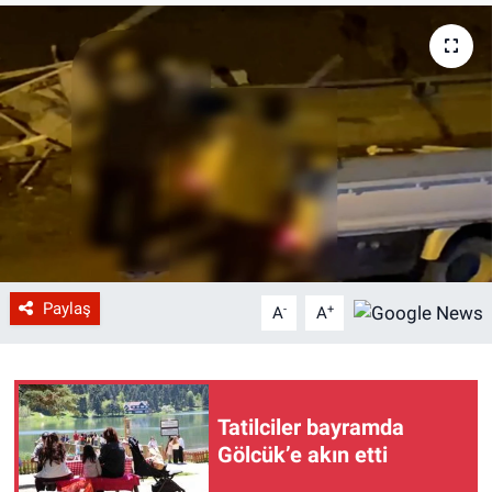
Paylaş
-
+
A
A
Tatilciler bayramda
Gölcük’e akın etti