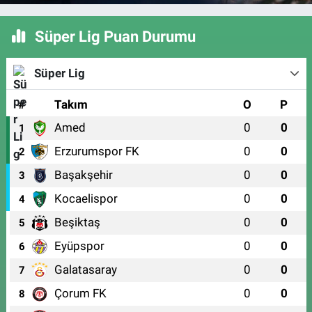
Süper Lig Puan Durumu
Süper Lig
#
Takım
O
P
Amed
0
0
1
Erzurumspor FK
0
0
2
Başakşehir
0
0
3
Kocaelispor
0
0
4
Beşiktaş
0
0
5
Eyüpspor
0
0
6
Galatasaray
0
0
7
Çorum FK
0
0
8