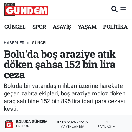
Merkez Nöbetçi Eczaneler
GÜNCEL
SPOR
ASAYİŞ
YAŞAM
POLİTİKA
Merkez Hava Durumu
HABERLER
GÜNCEL
Bolu'da boş araziye atık
Merkez Trafik Yoğunluk Haritası
döken şahsa 152 bin lira
Süper Lig Puan Durumu ve Fikstür
ceza
Tüm Manşetler
Bolu'da bir vatandaşın ihbarı üzerine harekete
geçen zabıta ekipleri, boş araziye moloz döken
Son Dakika Haberleri
araç sahibine 152 bin 895 lira idari para cezası
kesti.
Haber Arşivi
BOLUDA GÜNDEM
07.02.2026 - 15:59
1
EDITÖR
YAYINLANMA
PAYLAŞIM