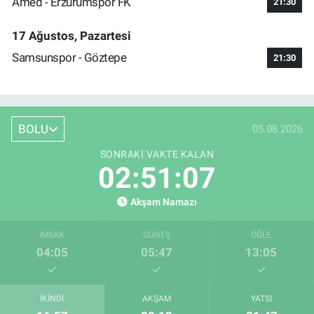
Amed - Erzurumspor FK
21:30
17 Ağustos, Pazartesi
Samsunspor - Göztepe
21:30
BOLU
05.08.2026
SONRAKI VAKTE KALAN
02:51:06
Akşam Namazı
İMSAK
GÜNEŞ
ÖĞLE
04:05
05:47
13:05
İKINDI
AKŞAM
YATSI