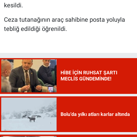
kesildi.
Ceza tutanağının araç sahibine posta yoluyla
tebliğ edildiği öğrenildi.
HİBE İÇİN RUHSAT ŞARTI
MECLİS GÜNDEMİNDE!
Bolu’da yılkı atları karlar altında