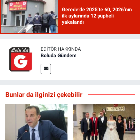
Gerede’de 2025’te 60, 2026’nın
ilk aylarında 12 şüpheli
yakalandı
EDITÖR HAKKINDA
Boluda Gündem
Bunlar da ilginizi çekebilir