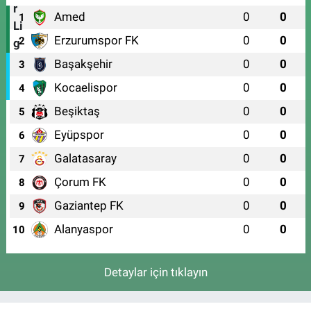
Amed
0
0
1
Erzurumspor FK
0
0
2
Başakşehir
0
0
3
Kocaelispor
0
0
4
Beşiktaş
0
0
5
Eyüpspor
0
0
6
Galatasaray
0
0
7
Çorum FK
0
0
8
Gaziantep FK
0
0
9
Alanyaspor
0
0
10
Detaylar için tıklayın