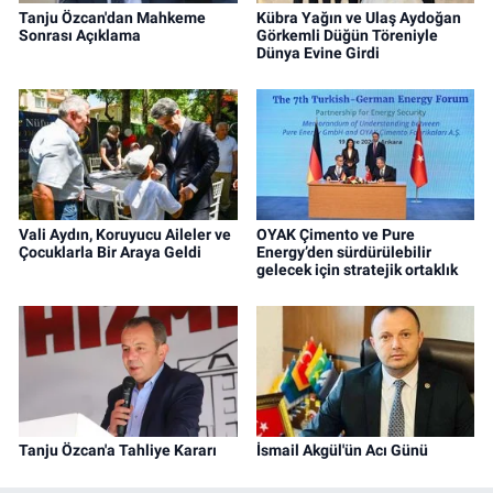
Tanju Özcan'dan Mahkeme
Kübra Yağın ve Ulaş Aydoğan
Sonrası Açıklama
Görkemli Düğün Töreniyle
Dünya Evine Girdi
Vali Aydın, Koruyucu Aileler ve
OYAK Çimento ve Pure
Çocuklarla Bir Araya Geldi
Energy’den sürdürülebilir
gelecek için stratejik ortaklık
Tanju Özcan'a Tahliye Kararı
İsmail Akgül'ün Acı Günü