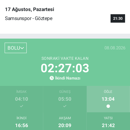
17 Ağustos, Pazartesi
Samsunspor - Göztepe
21:30
BOLU
08.08.2026
SONRAKI VAKTE KALAN
02:27:02
İkindi Namazı
İMSAK
GÜNEŞ
ÖĞLE
04:10
05:50
13:04
İKINDI
AKŞAM
YATSI
16:56
20:09
21:42