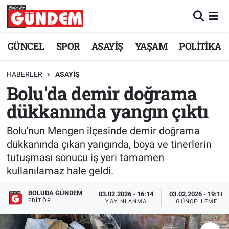
Merkez Nöbetçi Eczaneler
GÜNCEL
SPOR
ASAYİŞ
YAŞAM
POLİTİKA
Merkez Hava Durumu
HABERLER
ASAYİŞ
Bolu'da demir doğrama
Merkez Trafik Yoğunluk Haritası
dükkanında yangın çıktı
Süper Lig Puan Durumu ve Fikstür
Bolu'nun Mengen ilçesinde demir doğrama
Tüm Manşetler
dükkanında çıkan yangında, boya ve tinerlerin
tutuşması sonucu iş yeri tamamen
Son Dakika Haberleri
kullanılamaz hale geldi.
BOLUDA GÜNDEM
Haber Arşivi
03.02.2026 - 16:14
03.02.2026 - 19:18
EDITÖR
YAYINLANMA
GÜNCELLEME