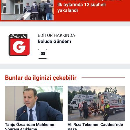
ilk aylarında 12 şüpheli
yakalandı
EDITÖR HAKKINDA
Boluda Gündem
Bunlar da ilginizi çekebilir
Tanju Özcan'dan Mahkeme
Ali Rıza Tekemen Caddesi'nde
Sonrası Açıklama
Kaza