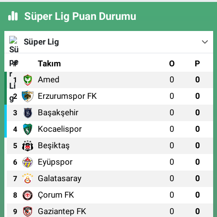
Süper Lig Puan Durumu
Süper Lig
#
Takım
O
P
Amed
0
0
1
Erzurumspor FK
0
0
2
Başakşehir
0
0
3
Kocaelispor
0
0
4
Beşiktaş
0
0
5
Eyüpspor
0
0
6
Galatasaray
0
0
7
Çorum FK
0
0
8
Gaziantep FK
0
0
9