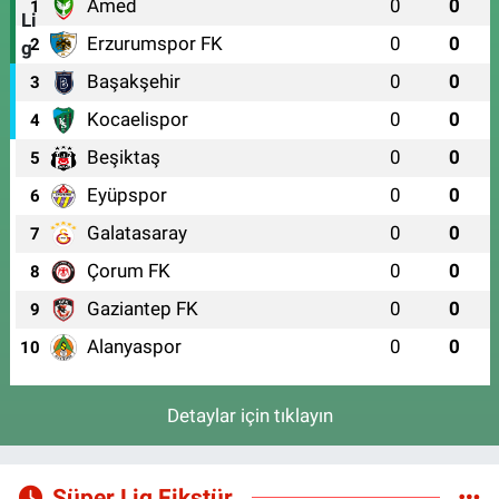
Amed
0
0
1
Erzurumspor FK
0
0
2
Başakşehir
0
0
3
Kocaelispor
0
0
4
Beşiktaş
0
0
5
Eyüpspor
0
0
6
Galatasaray
0
0
7
Çorum FK
0
0
8
Gaziantep FK
0
0
9
Alanyaspor
0
0
10
Detaylar için tıklayın
Süper Lig Fikstür