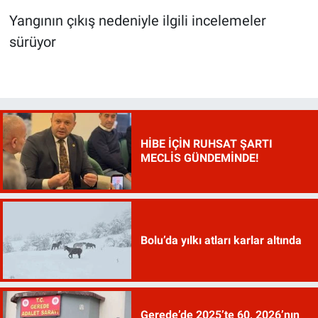
Yangının çıkış nedeniyle ilgili incelemeler
sürüyor
HİBE İÇİN RUHSAT ŞARTI
MECLİS GÜNDEMİNDE!
Bolu’da yılkı atları karlar altında
Gerede’de 2025’te 60, 2026’nın