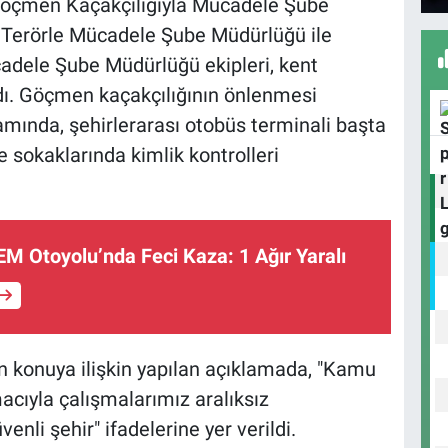
Göçmen Kaçakçılığıyla Mücadele Şube
 Terörle Mücadele Şube Müdürlüğü ile
adele Şube Müdürlüğü ekipleri, kent
dı. Göçmen kaçakçılığının önlenmesi
mında, şehirlerarası otobüs terminali başta
 sokaklarında kimlik kontrolleri
EM Otoyolu’nda Feci Kaza: 1 Ağır Yaralı
n konuya ilişkin yapılan açıklamada, "Kamu
cıyla çalışmalarımız aralıksız
nli şehir" ifadelerine yer verildi.