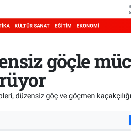
6
4
5
TİKA
KÜLTÜR SANAT
EĞİTİM
EKONOMİ
6
6
ensiz göçle müc
1
ürüyor
pleri, düzensiz göç ve göçmen kaçakçılığ