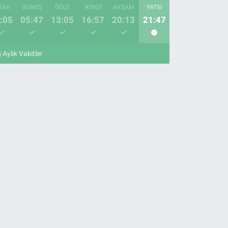
SAK
GÜNEŞ
ÖĞLE
İKINDI
AKŞAM
YATSI
:05
05:47
13:05
16:57
20:13
21:47
Aylık Vakitler