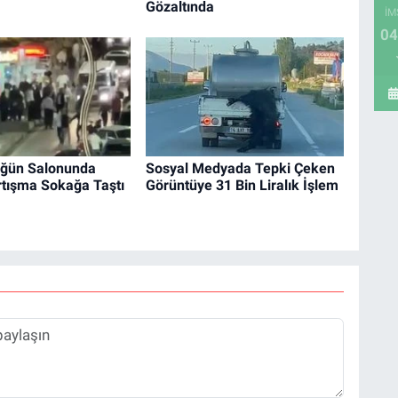
Gözaltında
İM
04
üğün Salonunda
Sosyal Medyada Tepki Çeken
rtışma Sokağa Taştı
Görüntüye 31 Bin Liralık İşlem