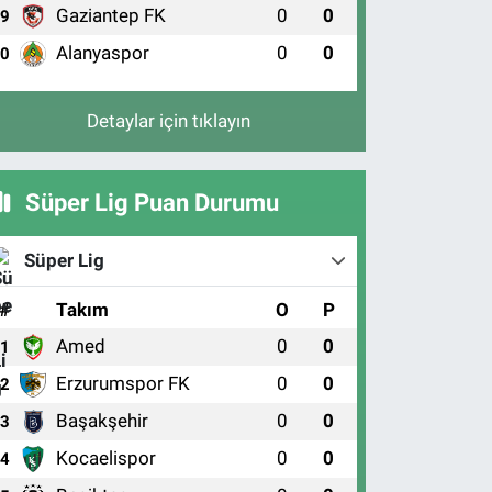
Gaziantep FK
0
0
9
Alanyaspor
0
0
10
Detaylar için tıklayın
Süper Lig Puan Durumu
Süper Lig
#
Takım
O
P
Amed
0
0
1
Erzurumspor FK
0
0
2
Başakşehir
0
0
3
Kocaelispor
0
0
4