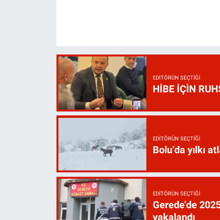
EDITÖRÜN SEÇTIĞI
HİBE İÇİN RU
EDITÖRÜN SEÇTIĞI
Bolu’da yılkı atl
EDITÖRÜN SEÇTIĞI
Gerede’de 2025’
yakalandı