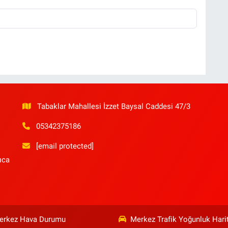
Tabaklar Mahallesi İzzet Baysal Caddesi 47/3
05342375186
[email protected]
ıca
erkez Hava Durumu
Merkez Trafik Yoğunluk Hari