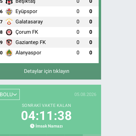
Beşiktaş
0
0
5
Eyüpspor
0
0
6
Galatasaray
0
0
7
Çorum FK
0
0
8
Gaziantep FK
0
0
9
Alanyaspor
0
0
10
Detaylar için tıklayın
BOLU
05.08.2026
SONRAKI VAKTE KALAN
04:11:37
İmsak Namazı