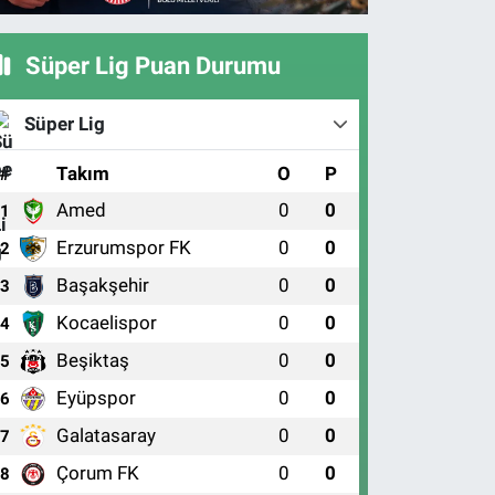
Süper Lig Puan Durumu
Süper Lig
#
Takım
O
P
Amed
0
0
1
Erzurumspor FK
0
0
2
Başakşehir
0
0
3
Kocaelispor
0
0
4
Beşiktaş
0
0
5
Eyüpspor
0
0
6
Galatasaray
0
0
7
Çorum FK
0
0
8