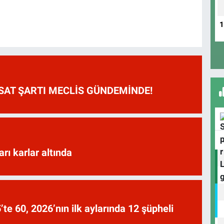
HSAT ŞARTI MECLİS GÜNDEMİNDE!
arı karlar altında
te 60, 2026’nın ilk aylarında 12 şüpheli