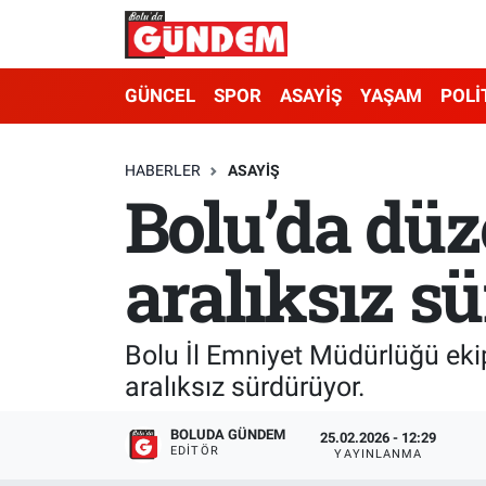
Merkez Nöbetçi Eczaneler
GÜNCEL
SPOR
ASAYİŞ
YAŞAM
POLİ
Merkez Hava Durumu
HABERLER
ASAYİŞ
Bolu’da düz
Merkez Trafik Yoğunluk Haritası
Süper Lig Puan Durumu ve Fikstür
aralıksız s
Tüm Manşetler
Bolu İl Emniyet Müdürlüğü eki
Son Dakika Haberleri
aralıksız sürdürüyor.
Haber Arşivi
BOLUDA GÜNDEM
25.02.2026 - 12:29
EDITÖR
YAYINLANMA