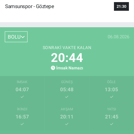
Samsunspor - Göztepe
21:30
BOLU
06.08.2026
SONRAKI VAKTE KALAN
20:43
İmsak Namazı
İMSAK
GÜNEŞ
ÖĞLE
04:07
05:48
13:05
İKINDI
AKŞAM
YATSI
16:57
20:11
21:45