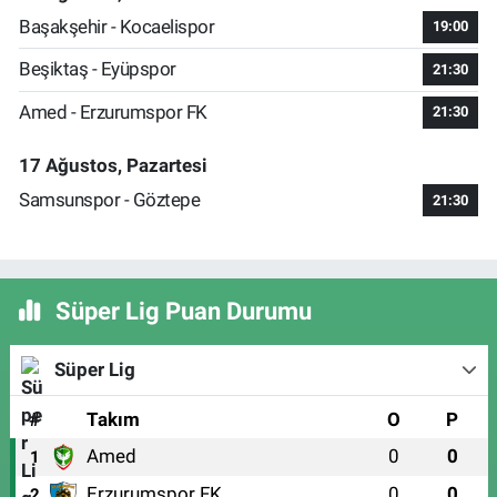
Başakşehir - Kocaelispor
19:00
Beşiktaş - Eyüpspor
21:30
Amed - Erzurumspor FK
21:30
17 Ağustos, Pazartesi
Samsunspor - Göztepe
21:30
Süper Lig Puan Durumu
Süper Lig
#
Takım
O
P
Amed
0
0
1
Erzurumspor FK
0
0
2