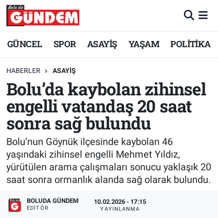
Merkez Nöbetçi Eczaneler
GÜNCEL
SPOR
ASAYİŞ
YAŞAM
POLİTİKA
Merkez Hava Durumu
HABERLER
ASAYİŞ
Bolu’da kaybolan zihinsel
Merkez Trafik Yoğunluk Haritası
engelli vatandaş 20 saat
Süper Lig Puan Durumu ve Fikstür
sonra sağ bulundu
Tüm Manşetler
Bolu’nun Göynük ilçesinde kaybolan 46
yaşındaki zihinsel engelli Mehmet Yıldız,
Son Dakika Haberleri
yürütülen arama çalışmaları sonucu yaklaşık 20
saat sonra ormanlık alanda sağ olarak bulundu.
Haber Arşivi
BOLUDA GÜNDEM
10.02.2026 - 17:15
EDITÖR
YAYINLANMA