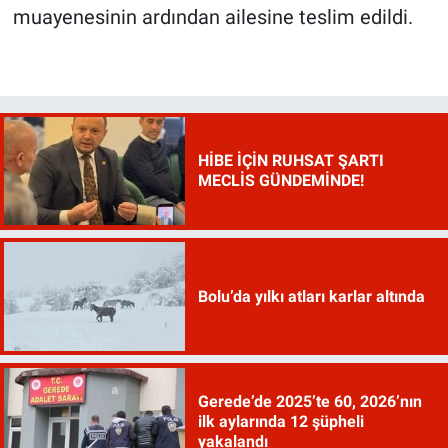
muayenesinin ardından ailesine teslim edildi.
HİBE İÇİN RUHSAT ŞARTI
MECLİS GÜNDEMİNDE!
Bolu’da yılkı atları karlar altında
Gerede’de 2025’te 60, 2026’nın
ilk aylarında 12 şüpheli
yakalandı