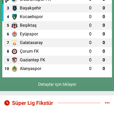
Başakşehir
0
0
3
Kocaelispor
0
0
4
Beşiktaş
0
0
5
Eyüpspor
0
0
6
Galatasaray
0
0
7
Çorum FK
0
0
8
Gaziantep FK
0
0
9
Alanyaspor
0
0
10
Detaylar için tıklayın
Süper Lig Fikstür