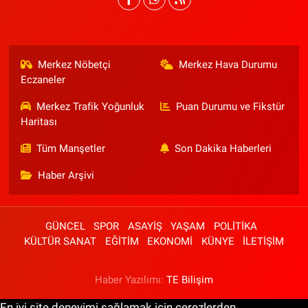
Merkez Nöbetçi
Merkez Hava Durumu
Eczaneler
Merkez Trafik Yoğunluk
Puan Durumu ve Fikstür
Haritası
Tüm Manşetler
Son Dakika Haberleri
Haber Arşivi
GÜNCEL
SPOR
ASAYİŞ
YAŞAM
POLİTİKA
KÜLTÜR SANAT
EĞİTİM
EKONOMİ
KÜNYE
İLETİŞİM
Haber Yazılımı:
TE Bilişim
En iyi site deneyimi sağlamak için çerezlerden