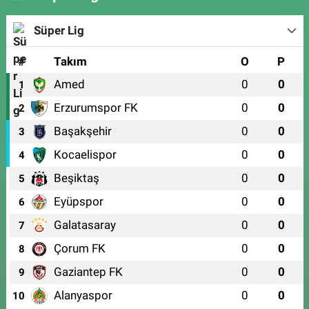
Süper Lig
#
Takım
O
P
Amed
0
0
1
Erzurumspor FK
0
0
2
Başakşehir
0
0
3
Kocaelispor
0
0
4
Beşiktaş
0
0
5
Eyüpspor
0
0
6
Galatasaray
0
0
7
Çorum FK
0
0
8
Gaziantep FK
0
0
9
Alanyaspor
0
0
10