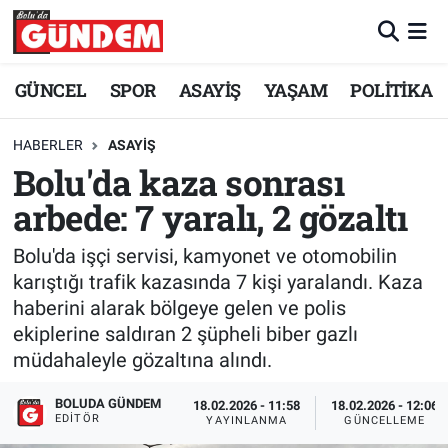
Merkez Nöbetçi Eczaneler
GÜNCEL
SPOR
ASAYİŞ
YAŞAM
POLİTİKA
Merkez Hava Durumu
HABERLER
ASAYİŞ
Bolu'da kaza sonrası
Merkez Trafik Yoğunluk Haritası
arbede: 7 yaralı, 2 gözaltı
Süper Lig Puan Durumu ve Fikstür
Bolu'da işçi servisi, kamyonet ve otomobilin
Tüm Manşetler
karıştığı trafik kazasında 7 kişi yaralandı. Kaza
haberini alarak bölgeye gelen ve polis
Son Dakika Haberleri
ekiplerine saldıran 2 şüpheli biber gazlı
müdahaleyle gözaltına alındı.
Haber Arşivi
BOLUDA GÜNDEM
18.02.2026 - 11:58
18.02.2026 - 12:06
EDITÖR
YAYINLANMA
GÜNCELLEME