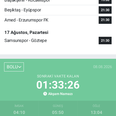
Beşiktaş - Eyüpspor
21:30
Amed - Erzurumspor FK
21:30
17 Ağustos, Pazartesi
Samsunspor - Göztepe
21:30
BOLU
08.08.2026
SONRAKI VAKTE KALAN
01:33:25
Akşam Namazı
İMSAK
GÜNEŞ
ÖĞLE
04:10
05:50
13:04