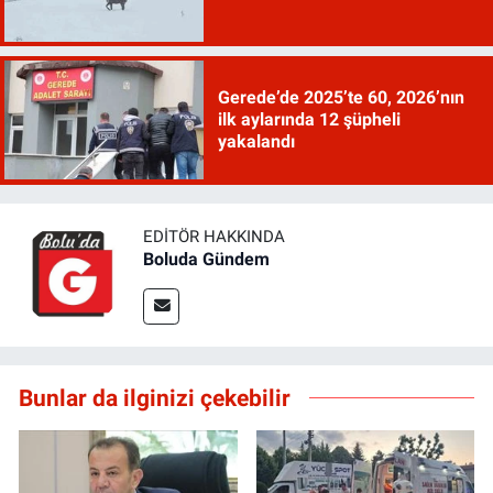
Gerede’de 2025’te 60, 2026’nın
ilk aylarında 12 şüpheli
yakalandı
EDITÖR HAKKINDA
Boluda Gündem
Bunlar da ilginizi çekebilir