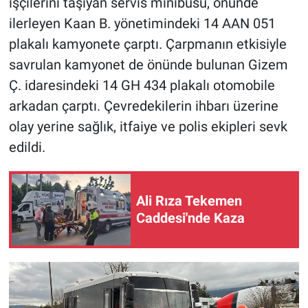
işçilerini taşıyan servis minibüsü, önünde
ilerleyen Kaan B. yönetimindeki 14 AAN 051
plakalı kamyonete çarptı. Çarpmanın etkisiyle
savrulan kamyonet de önünde bulunan Gizem
Ç. idaresindeki 14 GH 434 plakalı otomobile
arkadan çarptı. Çevredekilerin ihbarı üzerine
olay yerine sağlık, itfaiye ve polis ekipleri sevk
edildi.
Ali Rıza Tekemen
Caddesi'nde Kaza