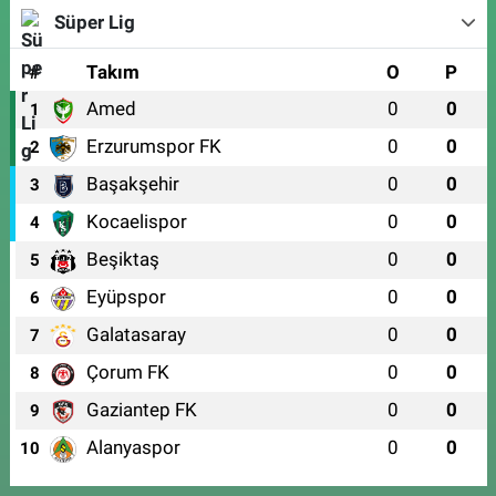
Süper Lig
#
Takım
O
P
Amed
0
0
1
Erzurumspor FK
0
0
2
Başakşehir
0
0
3
Kocaelispor
0
0
4
Beşiktaş
0
0
5
Eyüpspor
0
0
6
Galatasaray
0
0
7
Çorum FK
0
0
8
Gaziantep FK
0
0
9
Alanyaspor
0
0
10