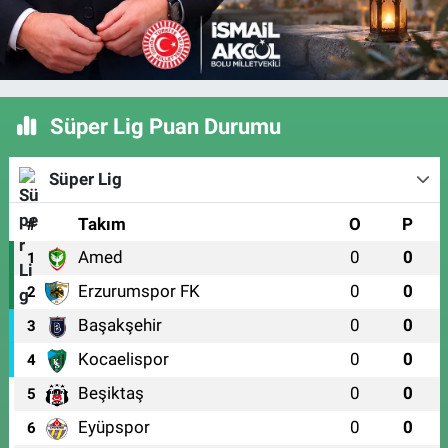
Süper Lig Puan Durumu
Süper Lig
#
Takım
O
P
Amed
0
0
1
Erzurumspor FK
0
0
2
Başakşehir
0
0
3
Kocaelispor
0
0
4
Beşiktaş
0
0
5
Eyüpspor
0
0
6