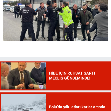
HİBE İÇİN RUHSAT ŞARTI
MECLİS GÜNDEMİNDE!
Bolu’da yılkı atları karlar altında