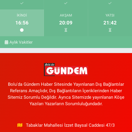
İKINDI
AKŞAM
YATSI
16:56
20:09
21:42
Aylık Vakitler
Bolu'da Gündem Haber Sitesinde Yayınlanan Dış Bağlantılar
Referans Amaçlıdır, Dış Bağlantıların İçeriklerinden Haber
Sitemiz Sorumlu Değildir. Ayrıca Sitemizde yayınlanan Köşe
Yazıları Yazarların Sorumluluğundadır.
Tabaklar Mahallesi İzzet Baysal Caddesi 47/3