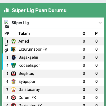
Süper Lig Puan Durumu
Süper Lig
#
Takım
O
P
Amed
0
0
1
Erzurumspor FK
0
0
2
Başakşehir
0
0
3
Kocaelispor
0
0
4
Beşiktaş
0
0
5
Eyüpspor
0
0
6
Galatasaray
0
0
7
Çorum FK
0
0
8
Gaziantep FK
0
0
9