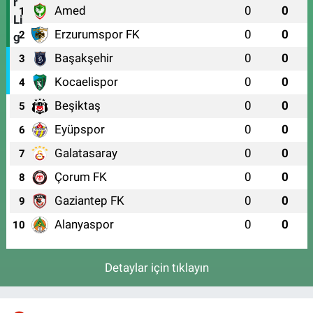
Amed
0
0
1
Erzurumspor FK
0
0
2
Başakşehir
0
0
3
Kocaelispor
0
0
4
Beşiktaş
0
0
5
Eyüpspor
0
0
6
Galatasaray
0
0
7
Çorum FK
0
0
8
Gaziantep FK
0
0
9
Alanyaspor
0
0
10
Detaylar için tıklayın