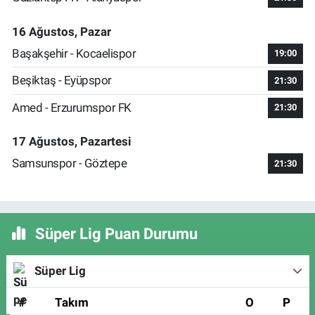
16 Ağustos, Pazar
Başakşehir - Kocaelispor
19:00
Beşiktaş - Eyüpspor
21:30
Amed - Erzurumspor FK
21:30
17 Ağustos, Pazartesi
Samsunspor - Göztepe
21:30
Süper Lig Puan Durumu
Süper Lig
#
Takım
O
P