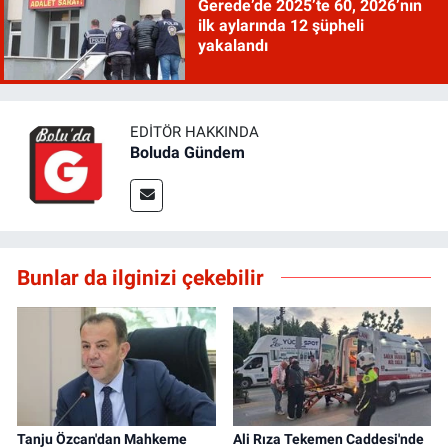
Gerede’de 2025’te 60, 2026’nın
ilk aylarında 12 şüpheli
yakalandı
EDITÖR HAKKINDA
Boluda Gündem
Bunlar da ilginizi çekebilir
Tanju Özcan'dan Mahkeme
Ali Rıza Tekemen Caddesi'nde