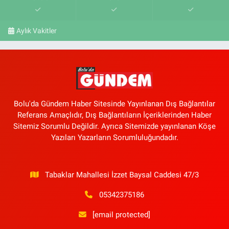
Aylık Vakitler
Bolu'da Gündem Haber Sitesinde Yayınlanan Dış Bağlantılar
Referans Amaçlıdır, Dış Bağlantıların İçeriklerinden Haber
Sitemiz Sorumlu Değildir. Ayrıca Sitemizde yayınlanan Köşe
Yazıları Yazarların Sorumluluğundadır.
Tabaklar Mahallesi İzzet Baysal Caddesi 47/3
05342375186
[email protected]