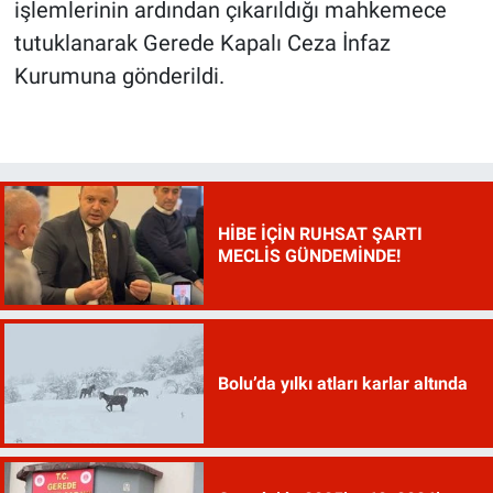
işlemlerinin ardından çıkarıldığı mahkemece
tutuklanarak Gerede Kapalı Ceza İnfaz
Kurumuna gönderildi.
HİBE İÇİN RUHSAT ŞARTI
MECLİS GÜNDEMİNDE!
Bolu’da yılkı atları karlar altında