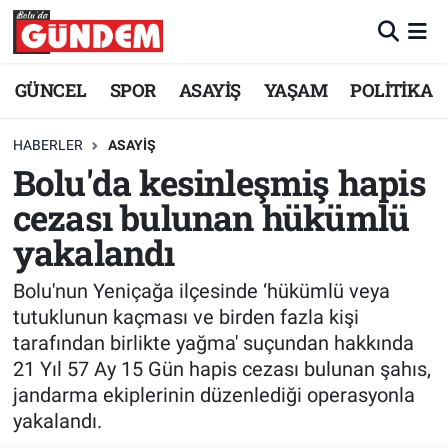
Merkez Nöbetçi Eczaneler
GÜNCEL
SPOR
ASAYİŞ
YAŞAM
POLİTİKA
Merkez Hava Durumu
HABERLER
ASAYİŞ
Bolu'da kesinleşmiş hapis
Merkez Trafik Yoğunluk Haritası
cezası bulunan hükümlü
Süper Lig Puan Durumu ve Fikstür
yakalandı
Tüm Manşetler
Bolu'nun Yeniçağa ilçesinde ‘hükümlü veya
tutuklunun kaçması ve birden fazla kişi
Son Dakika Haberleri
tarafından birlikte yağma' suçundan hakkında
21 Yıl 57 Ay 15 Gün hapis cezası bulunan şahıs,
Haber Arşivi
jandarma ekiplerinin düzenlediği operasyonla
yakalandı.