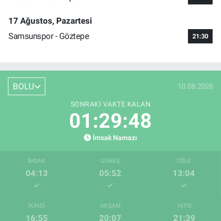
17 Ağustos, Pazartesi
Samsunspor - Göztepe
21:30
BOLU
10.08.2026
SONRAKI VAKTE KALAN
01:29:47
İmsak Namazı
İMSAK
GÜNEŞ
ÖĞLE
04:13
05:52
13:04
İKINDI
AKŞAM
YATSI
16:55
20:07
21:39