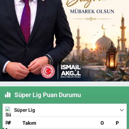
Süper Lig Puan Durumu
Süper Lig
#
Takım
O
P