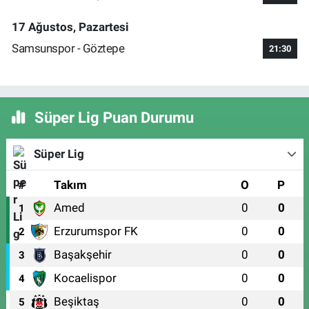
17 Ağustos, Pazartesi
Samsunspor - Göztepe
21:30
Süper Lig Puan Durumu
Süper Lig
#
Takım
O
P
Amed
0
0
1
Erzurumspor FK
0
0
2
Başakşehir
0
0
3
Kocaelispor
0
0
4
Beşiktaş
0
0
5