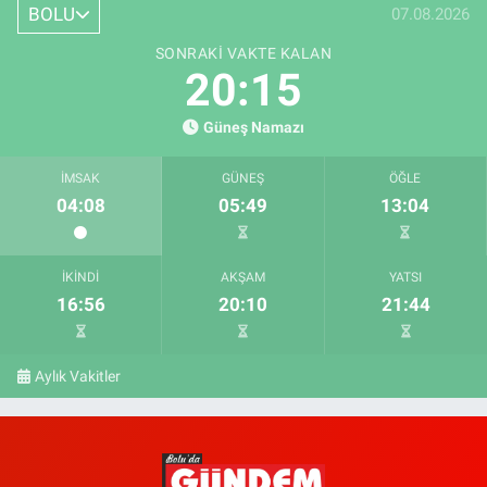
BOLU
07.08.2026
SONRAKI VAKTE KALAN
20:14
Güneş Namazı
İMSAK
GÜNEŞ
ÖĞLE
04:08
05:49
13:04
İKINDI
AKŞAM
YATSI
16:56
20:10
21:44
Aylık Vakitler