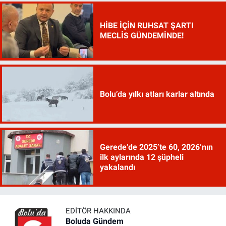
HİBE İÇİN RUHSAT ŞARTI
MECLİS GÜNDEMİNDE!
Bolu’da yılkı atları karlar altında
Gerede’de 2025’te 60, 2026’nın
ilk aylarında 12 şüpheli
yakalandı
EDITÖR HAKKINDA
Boluda Gündem