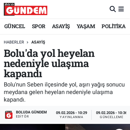
Merkez Nöbetçi Eczaneler
GÜNCEL
SPOR
ASAYİŞ
YAŞAM
POLİTİKA
Merkez Hava Durumu
HABERLER
ASAYİŞ
Bolu'da yol heyelan
Merkez Trafik Yoğunluk Haritası
nedeniyle ulaşıma
Süper Lig Puan Durumu ve Fikstür
kapandı
Tüm Manşetler
Bolu'nun Seben ilçesinde yol, aşırı yağış sonucu
meydana gelen heyelan nedeniyle ulaşıma
Son Dakika Haberleri
kapandı.
Haber Arşivi
BOLUDA GÜNDEM
09.02.2026 - 10:29
09.02.2026 - 10:36
EDITÖR
YAYINLANMA
GÜNCELLEME