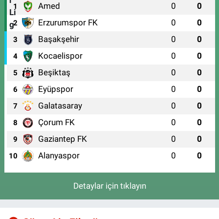
Amed
0
0
1
Erzurumspor FK
0
0
2
Başakşehir
0
0
3
Kocaelispor
0
0
4
Beşiktaş
0
0
5
Eyüpspor
0
0
6
Galatasaray
0
0
7
Çorum FK
0
0
8
Gaziantep FK
0
0
9
Alanyaspor
0
0
10
Detaylar için tıklayın