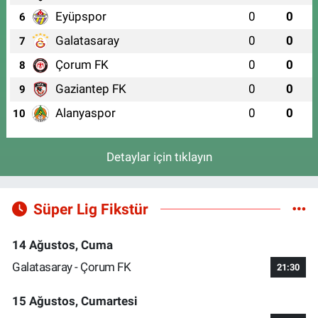
Eyüpspor
0
0
6
Galatasaray
0
0
7
Çorum FK
0
0
8
Gaziantep FK
0
0
9
Alanyaspor
0
0
10
Detaylar için tıklayın
Süper Lig Fikstür
14 Ağustos, Cuma
Galatasaray - Çorum FK
21:30
15 Ağustos, Cumartesi