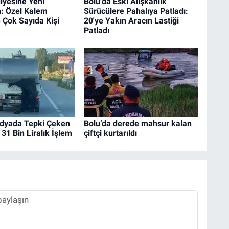
iyesine Yeni
Bolu'da Eski Alışkanlık
: Özel Kalem
Sürücülere Pahalıya Patladı:
 Çok Sayıda Kişi
20'ye Yakın Aracın Lastiği
a
Patladı
dyada Tepki Çeken
Bolu’da derede mahsur kalan
31 Bin Liralık İşlem
çiftçi kurtarıldı