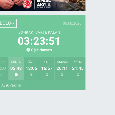
BOLU
06.08.2026
SONRAKI VAKTE KALAN
03:23:50
Öğle Namazı
SAK
GÜNEŞ
ÖĞLE
İKINDI
AKŞAM
YATSI
:07
05:48
13:05
16:57
20:11
21:45
Aylık Vakitler