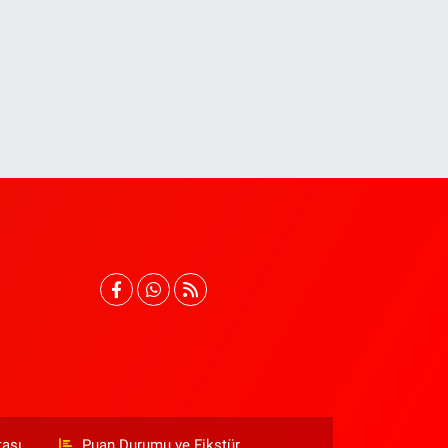
tası
Puan Durumu ve Fikstür