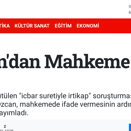
4
5
TİKA
KÜLTÜR SANAT
EĞİTİM
EKONOMİ
6
6
n'dan Mahkeme 
1
6
ütülen "icbar suretiyle irtikap" soruştur
Özcan, mahkemede ifade vermesinin ard
yayımladı.
2
AYLAŞIM