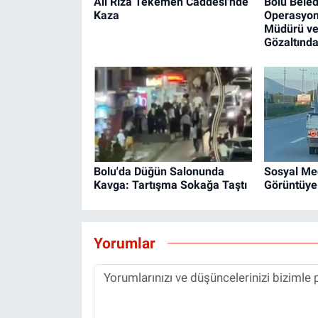
Ali Rıza Tekemen Caddesi'nde
Bolu Beled
Kaza
Operasyon
Müdürü ve
Gözaltınd
Bolu'da Düğün Salonunda
Sosyal Me
Kavga: Tartışma Sokağa Taştı
Görüntüye 
Yorumlar