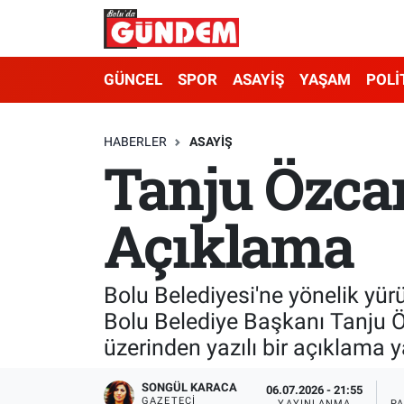
Merkez Nöbetçi Eczaneler
GÜNCEL
SPOR
ASAYİŞ
YAŞAM
POLİ
Merkez Hava Durumu
HABERLER
ASAYİŞ
Tanju Özca
Merkez Trafik Yoğunluk Haritası
Süper Lig Puan Durumu ve Fikstür
Açıklama
Tüm Manşetler
Bolu Belediyesi'ne yönelik yür
Son Dakika Haberleri
Bolu Belediye Başkanı Tanju 
üzerinden yazılı bir açıklama 
Haber Arşivi
SONGÜL KARACA
06.07.2026 - 21:55
GAZETECI
YAYINLANMA
P