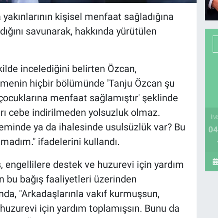
yakınlarının kişisel menfaat sağladığına
adığını savunarak, hakkında yürütülen
kilde incelediğini belirten Özcan,
namenin hiçbir bölümünde 'Tanju Özcan şu
 çocuklarına menfaat sağlamıştır' şeklinde
rı cebe indirilmeden yolsuzluk olmaz.
İM
eminde ya da ihalesinde usulsüzlük var? Bu
04
adım." ifadelerini kullandı.
, engellilere destek ve huzurevi için yardım
ın bu bağış faaliyetleri üzerinden
nda, "Arkadaşlarınla vakıf kurmuşsun,
, huzurevi için yardım toplamışsın. Bunu da