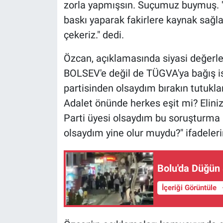
zorla yapmışsın. Suçumuz buymuş. '
baskı yaparak fakirlere kaynak sağlad
çekeriz." dedi.
Özcan, açıklamasında siyasi değerl
BOLSEV'e değil de TÜGVA'ya bağış is
partisinden olsaydım bırakın tutukla
Adalet önünde herkes eşit mi? Eliniz
Parti üyesi olsaydım bu soruşturma a
olsaydım yine olur muydu?" ifadeleri
Bolu'da Düğün
İçeriği Görüntüle