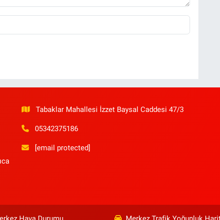
Tabaklar Mahallesi İzzet Baysal Caddesi 47/3
05342375186
[email protected]
ıca
erkez Hava Durumu
Merkez Trafik Yoğunluk Hari