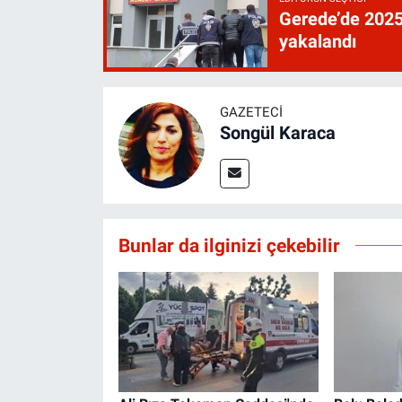
Gerede’de 2025’
yakalandı
GAZETECI
Songül Karaca
Bunlar da ilginizi çekebilir