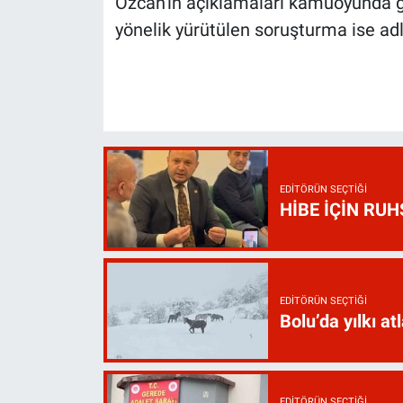
Özcan'ın açıklamaları kamuoyunda ge
yönelik yürütülen soruşturma ise a
EDITÖRÜN SEÇTIĞI
HİBE İÇİN RU
EDITÖRÜN SEÇTIĞI
Bolu’da yılkı atl
EDITÖRÜN SEÇTIĞI