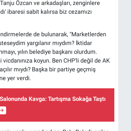
Tanju Özcan ve arkadaşları, zenginlere
ı' ibaresi sabit kalırsa biz cezamızı
endirmelerde de bulunarak, "Marketlerden
teseydim yargılanır mıydım? İktidar
nmayı, yılın belediye başkanı olurdum.
i vicdanınıza koyun. Ben CHP'li değil de AK
çılır mıydı? Başka bir partiye geçmiş
ne yer verdi.
 Salonunda Kavga: Tartışma Sokağa Taştı