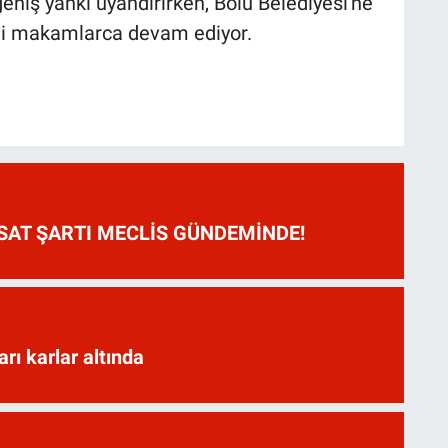
niş yankı uyandırırken, Bolu Belediyesi'ne
dli makamlarca devam ediyor.
HSAT ŞARTI MECLİS GÜNDEMİNDE!
arı karlar altında