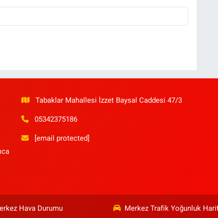
Tabaklar Mahallesi İzzet Baysal Caddesi 47/3
05342375186
[email protected]
ıca
erkez Hava Durumu
Merkez Trafik Yoğunluk Hari