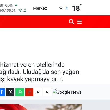
65.130,04
%1.2
°
18
DOLAR
Merkez
47,7106
%0.17
EURO
55,1652
%0.27
STERLİN
64,4046
%0.35
GRAM ALTIN
6648.99
%2.59
BİST100
13.773
%-19
hizmet veren otellerinde
i ağırladı. Uludağ'da son yağan
kişi kayak yapmaya gitti.
-
+
A
A