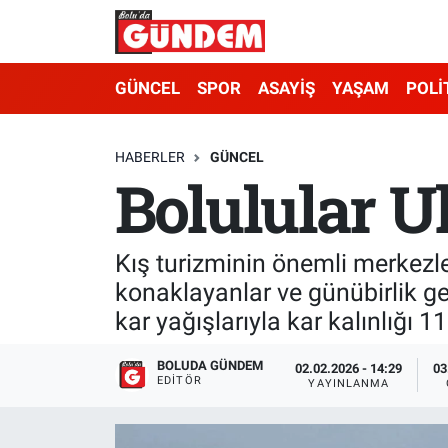
Merkez Nöbetçi Eczaneler
GÜNCEL
SPOR
ASAYİŞ
YAŞAM
POLİ
Merkez Hava Durumu
HABERLER
GÜNCEL
Bolulular Ul
Merkez Trafik Yoğunluk Haritası
Süper Lig Puan Durumu ve Fikstür
Kış turizminin önemli merkezle
Tüm Manşetler
konaklayanlar ve günübirlik gel
kar yağışlarıyla kar kalınlığı 
Son Dakika Haberleri
BOLUDA GÜNDEM
02.02.2026 - 14:29
03
Haber Arşivi
EDITÖR
YAYINLANMA