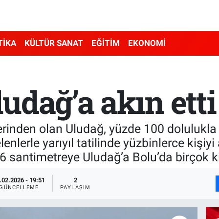
TİKA
KÜLTÜR SANAT
EĞİTİM
EKONOMİ
udağ’a akın etti
rinden olan Uludağ, yüzde 100 dolulukla 
enlerle yarıyıl tatilinde yüzbinlerce kişiy
116 santimetreye Uludağ’a Bolu’da birçok 
.02.2026 - 19:51
2
GÜNCELLEME
PAYLAŞIM