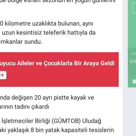
 de bölge esnafı sezonun en yoğun günlerini
0 kilometre uzaklıkta bulunan, aynı
zun kesintisiz teleferik hattıyla da
z imkanlar sundu.
İM
04
uyucu Aileler ve Çocuklarla Bir Araya Geldi
nda değişen 20 ayrı pistte kayak ve
rının tadını çıkardı
 İşletmeciler Birliği (GÜMTOB) Uludağ
 yaklaşık 8 bin yatak kapasiteli tesislerin