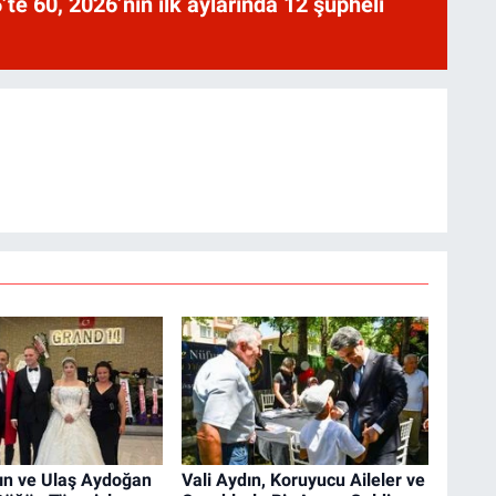
te 60, 2026’nın ilk aylarında 12 şüpheli
ın ve Ulaş Aydoğan
Vali Aydın, Koruyucu Aileler ve