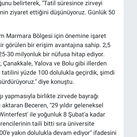
u belirterek, "Tatil süresince zirveyi
inin ziyaret ettiğini düşünüyoruz. Günlük 50
tüm Marmara Bölgesi için önemine işaret
 görülen bir erişim avantajına sahip. 2,5
5-30 milyonluk bir nüfusa hitap ediyor.
, Çanakkale, Yalova ve Bolu gibi illerden
 tatilini yüzde 100 dolulukla geçirdik, şimdi
 sürdürüyoruz." diye konuştu.
aşı yapmasıyla birlikte zirvede bayrağı
ı aktaran Beceren, "29 yıldır geleneksel
Winterfest' ile yoğunluk 8 Şubat'a kadar
rencilerinin taili bitti sıra üniversite
00'e yakın dolulukla devam ediyor" ifadesini