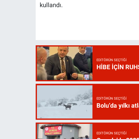
kullandı.
EDITÖRÜN SEÇTIĞI
HİBE İÇİN RU
EDITÖRÜN SEÇTIĞI
Bolu’da yılkı atl
EDITÖRÜN SEÇTIĞI