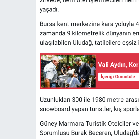
zirvede, hem otel işletmecileri hem
yaşadı.
Bursa kent merkezine kara yoluyla 4
zamanda 9 kilometrelik dünyanın en u
ulaşılabilen Uludağ, tatilcilere eşsi
Vali Aydın, Kor
İçeriği Görüntüle
Uzunlukları 300 ile 1980 metre arası
snowboard yapan turistler, kış sporla
Güney Marmara Turistik Otelciler ve
Sorumlusu Burak Beceren, Uludağ'daki