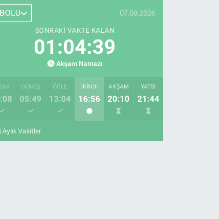
BOLU
07.08.2026
SONRAKI VAKTE KALAN
01:04:38
Akşam Namazı
SAK
GÜNEŞ
ÖĞLE
İKINDI
AKŞAM
YATSI
:08
05:49
13:04
16:56
20:10
21:44
Aylık Vakitler