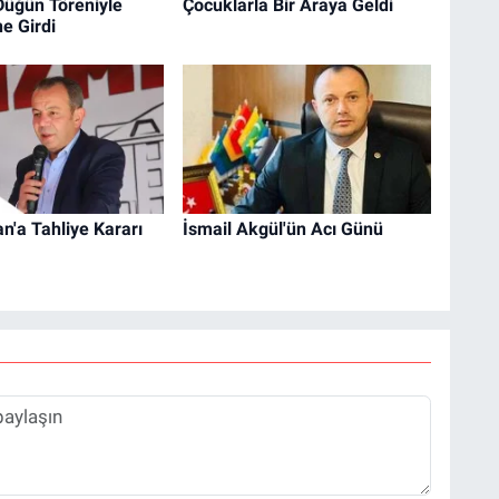
Düğün Töreniyle
Çocuklarla Bir Araya Geldi
e Girdi
n'a Tahliye Kararı
İsmail Akgül'ün Acı Günü