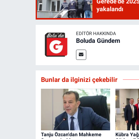
Gerede’de 2025’
yakalandı
EDITÖR HAKKINDA
Boluda Gündem
Bunlar da ilginizi çekebilir
Tanju Özcan'dan Mahkeme
Kübra Yağ