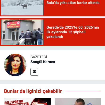
Bolu’da yılkı atları karlar altında
Gerede’de 2025’te 60, 2026’nın
ilk aylarında 12 şüpheli
yakalandı
GAZETECI
Songül Karaca
Bunlar da ilginizi çekebilir