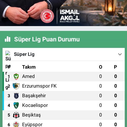
Süper Lig Puan Durumu
Süper Lig
#
Takım
O
P
Amed
0
0
1
Erzurumspor FK
0
0
2
Başakşehir
0
0
3
Kocaelispor
0
0
4
Beşiktaş
0
0
5
Eyüpspor
0
0
6