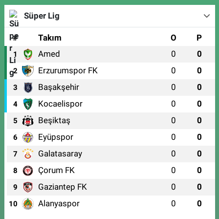
Süper Lig
#
Takım
O
P
Amed
0
0
1
Erzurumspor FK
0
0
2
Başakşehir
0
0
3
Kocaelispor
0
0
4
Beşiktaş
0
0
5
Eyüpspor
0
0
6
Galatasaray
0
0
7
Çorum FK
0
0
8
Gaziantep FK
0
0
9
Alanyaspor
0
0
10