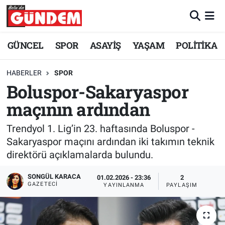
Merkez Nöbetçi Eczaneler
GÜNCEL
SPOR
ASAYİŞ
YAŞAM
POLİTİKA
Merkez Hava Durumu
HABERLER
SPOR
Boluspor-Sakaryaspor
Merkez Trafik Yoğunluk Haritası
maçının ardından
Süper Lig Puan Durumu ve Fikstür
Trendyol 1. Lig’in 23. haftasında Boluspor -
Tüm Manşetler
Sakaryaspor maçını ardından iki takımın teknik
direktörü açıklamalarda bulundu.
Son Dakika Haberleri
SONGÜL KARACA
01.02.2026 - 23:36
2
GAZETECI
YAYINLANMA
PAYLAŞIM
Haber Arşivi