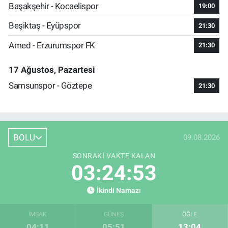
Başakşehir - Kocaelispor
19:00
Beşiktaş - Eyüpspor
21:30
Amed - Erzurumspor FK
21:30
17 Ağustos, Pazartesi
Samsunspor - Göztepe
21:30
BOLU
09.08.2026
SONRAKI VAKTE KALAN
03:24:52
İkindi Namazı
İMSAK
GÜNEŞ
ÖĞLE
04:11
05:51
13:04