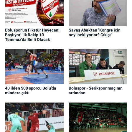
Boluspor'un Fikstür Heyecanı
Savaş Abak'tan "Kongre için
Başlıyor! İlk Rakip 10
neyi bekliyorlar? Çıkışı"
Temmuz'da Belli Olacak
40 ilden 500 sporcu Bolu’da
Boluspor - Serikspor maçının
mindere çıktı
ardından