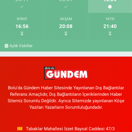
İKINDI
AKŞAM
YATSI
16:56
20:08
21:40
Aylık Vakitler
Bolu'da Gündem Haber Sitesinde Yayınlanan Dış Bağlantılar
Referans Amaçlıdır, Dış Bağlantıların İçeriklerinden Haber
Sitemiz Sorumlu Değildir. Ayrıca Sitemizde yayınlanan Köşe
Yazıları Yazarların Sorumluluğundadır.
Tabaklar Mahallesi İzzet Baysal Caddesi 47/3