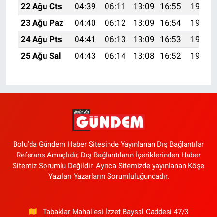
22 Ağu Cts
04:39
06:11
13:09
16:55
19:57
23 Ağu Paz
04:40
06:12
13:09
16:54
19:55
24 Ağu Pts
04:41
06:13
13:09
16:53
19:54
25 Ağu Sal
04:43
06:14
13:08
16:52
19:52
Bolu'da Gündem Haber Sitesinde Yayınlanan Dış Bağlantılar
Referans Amaçlıdır, Dış Bağlantıların İçeriklerinden Haber
Sitemiz Sorumlu Değildir. Ayrıca Sitemizde yayınlanan Köşe
Yazıları Yazarların Sorumluluğundadır.
Tabaklar Mahallesi İzzet Baysal Caddesi 47/3