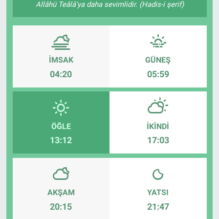
Allâhü Teâlâ'ya daha sevimlidir. (Hadis-i şerif)
İMSAK
GÜNEŞ
04:20
05:59
ÖĞLE
İKINDI
13:12
17:03
AKŞAM
YATSI
20:15
21:47