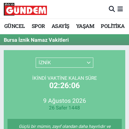
Merkez Nöbetçi Eczaneler
GÜNCEL
SPOR
ASAYİŞ
YAŞAM
POLİTİKA
Merkez Hava Durumu
Bursa İznik Namaz Vakitleri
Merkez Trafik Yoğunluk Haritası
İZNİK
Süper Lig Puan Durumu ve Fikstür
İKINDI VAKTINE KALAN SÜRE
Tüm Manşetler
02:26:06
Son Dakika Haberleri
9 Ağustos 2026
26 Safer 1448
Haber Arşivi
Güçlü bir mümin, zayıf olandan daha hayırlıdır ve