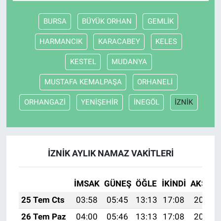
BURSA
BÜYÜK ORHAN
GEMLİK
HARMANCIK
KARACABEY
KELES
KESTEL
MUDANYA
MUSTAFA KEMALPAŞA
ORHANELİ
ORHANGAZİ
YENİŞEHİR
İNEGÖL
İZNİK
İZNİK AYLIK NAMAZ VAKITLERI
İMSAK
GÜNEŞ
ÖĞLE
İKINDI
AKŞAM
25 Tem Cts
03:58
05:45
13:13
17:08
20:31
26 Tem Paz
04:00
05:46
13:13
17:08
20:30