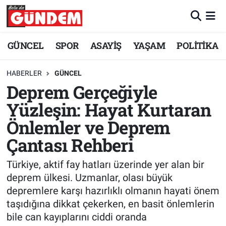
Merkez Nöbetçi Eczaneler
GÜNCEL
SPOR
ASAYİŞ
YAŞAM
POLİTİKA
Merkez Hava Durumu
HABERLER
GÜNCEL
Deprem Gerçeğiyle
Merkez Trafik Yoğunluk Haritası
Yüzleşin: Hayat Kurtaran
Süper Lig Puan Durumu ve Fikstür
Önlemler ve Deprem
Çantası Rehberi
Tüm Manşetler
Türkiye, aktif fay hatları üzerinde yer alan bir
Son Dakika Haberleri
deprem ülkesi. Uzmanlar, olası büyük
depremlere karşı hazırlıklı olmanın hayati önem
Haber Arşivi
taşıdığına dikkat çekerken, en basit önlemlerin
bile can kayıplarını ciddi oranda