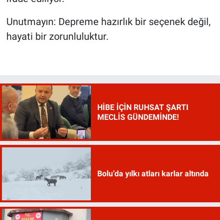
Unutmayın: Depreme hazırlık bir seçenek değil,
hayati bir zorunluluktur.
HİBE İÇİN RUHSAT ŞARTI
MECLİS GÜNDEMİNDE!
Bolu’da yılkı atları karlar altında