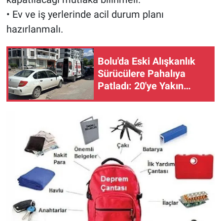
• Ev ve iş yerlerinde acil durum planı
hazırlanmalı.
Bolu'da Eski Alışkanlık
Sürücülere Pahalıya
Patladı: 20'ye Yakın
Aracın Lastiği Patladı