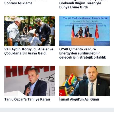
Sonrası Açıklama
Görkemli Düğün Töreniyle
Dünya Evine Girdi
Vali Aydın, Koruyucu Aileler ve
OYAK Çimento ve Pure
Çocuklarla Bir Araya Geldi
Energy’den sürdürülebilir
gelecek için stratejik ortaklık
Tanju Özcan'a Tahliye Kararı
İsmail Akgül'ün Acı Günü