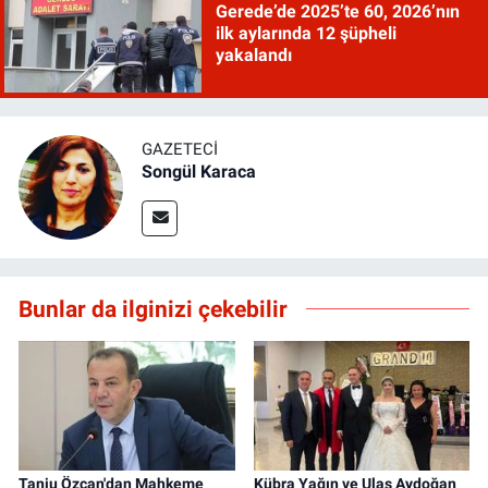
Gerede’de 2025’te 60, 2026’nın
ilk aylarında 12 şüpheli
yakalandı
GAZETECI
Songül Karaca
Bunlar da ilginizi çekebilir
Tanju Özcan'dan Mahkeme
Kübra Yağın ve Ulaş Aydoğan