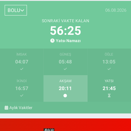
BOLU
06.08.2026
SONRAKI VAKTE KALAN
56:25
Yatsı Namazı
İMSAK
GÜNEŞ
ÖĞLE
04:07
05:48
13:05
İKINDI
AKŞAM
YATSI
16:57
20:11
21:45
Aylık Vakitler