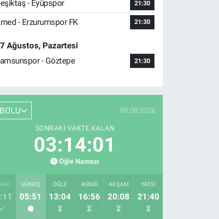
eşiktaş - Eyüpspor
21:30
med - Erzurumspor FK
21:30
7 Ağustos, Pazartesi
amsunspor - Göztepe
21:30
BOLU
09.08.2026
SONRAKI VAKTE KALAN
03:14:00
Öğle Namazı
SAK
GÜNEŞ
ÖĞLE
İKINDI
AKŞAM
YATSI
:11
05:51
13:04
16:56
20:08
21:40