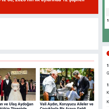
1
G
1
K
K
ın ve Ulaş Aydoğan
Vali Aydın, Koruyucu Aileler ve
Düğün Töreniyle
Çocuklarla Bir Araya Geldi