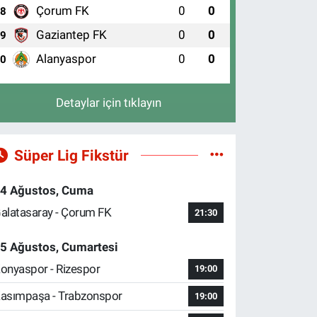
Çorum FK
0
0
8
Gaziantep FK
0
0
9
Alanyaspor
0
0
10
Detaylar için tıklayın
Süper Lig Fikstür
4 Ağustos, Cuma
alatasaray - Çorum FK
21:30
5 Ağustos, Cumartesi
onyaspor - Rizespor
19:00
asımpaşa - Trabzonspor
19:00