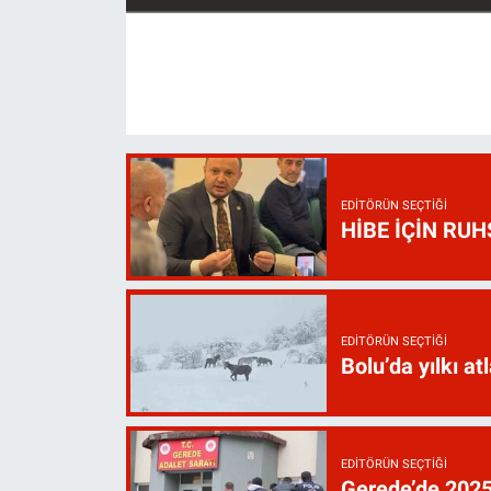
EDITÖRÜN SEÇTIĞI
HİBE İÇİN RU
EDITÖRÜN SEÇTIĞI
Bolu’da yılkı atl
EDITÖRÜN SEÇTIĞI
Gerede’de 2025’