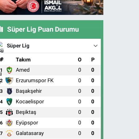
Süper Lig Puan Durumu
Süper Lig
#
Takım
O
P
Amed
0
0
1
Erzurumspor FK
0
0
2
Başakşehir
0
0
3
Kocaelispor
0
0
4
Beşiktaş
0
0
5
Eyüpspor
0
0
6
Galatasaray
0
0
7