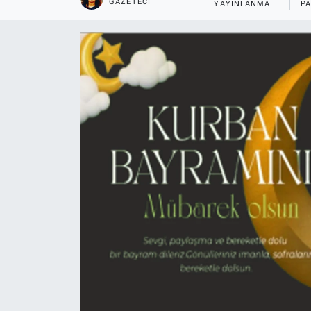
GAZETECI
YAYINLANMA
P