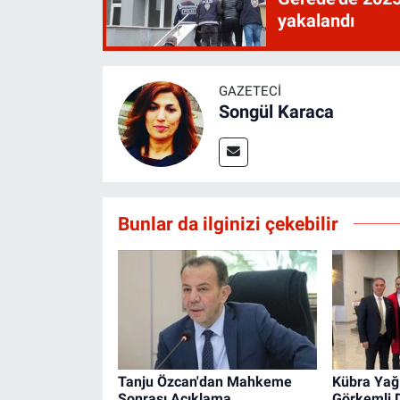
yakalandı
GAZETECI
Songül Karaca
Bunlar da ilginizi çekebilir
Tanju Özcan'dan Mahkeme
Kübra Yağ
Sonrası Açıklama
Görkemli 