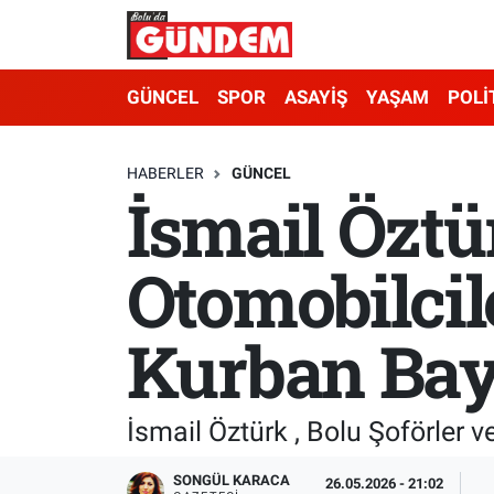
Merkez Nöbetçi Eczaneler
GÜNCEL
SPOR
ASAYİŞ
YAŞAM
POLİ
Merkez Hava Durumu
HABERLER
GÜNCEL
İsmail Öztür
Merkez Trafik Yoğunluk Haritası
Süper Lig Puan Durumu ve Fikstür
Otomobilcil
Tüm Manşetler
Kurban Bay
Son Dakika Haberleri
Haber Arşivi
İsmail Öztürk , Bolu Şoförler
SONGÜL KARACA
26.05.2026 - 21:02