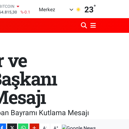
64.815,30
%-0.1
°
23
DOLAR
Merkez
47,7436
%0.18
EURO
55,2510
%0.32
STERLİN
64,4811
%0.38
GRAM ALTIN
6660.55
%0
r ve
BİST100
13.779
%-14
Başkanı
esajı
urban Bayramı Kutlama Mesajı
-
+
A
A