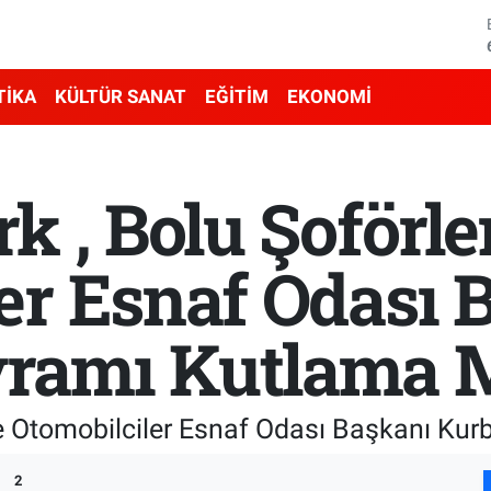
TİKA
KÜLTÜR SANAT
EĞİTİM
EKONOMİ
k , Bolu Şoförle
er Esnaf Odası 
ramı Kutlama M
 ve Otomobilciler Esnaf Odası Başkanı K
2