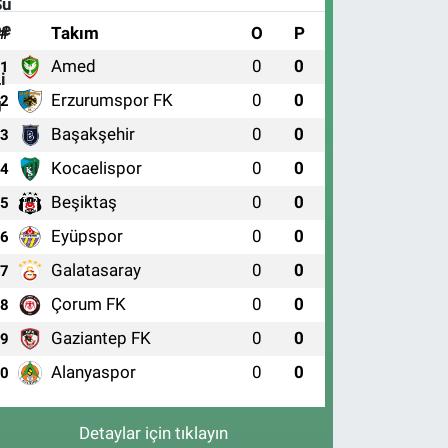
#
Takım
O
P
Amed
0
0
1
Erzurumspor FK
0
0
2
Başakşehir
0
0
3
Kocaelispor
0
0
4
Beşiktaş
0
0
5
Eyüpspor
0
0
6
Galatasaray
0
0
7
Çorum FK
0
0
8
Gaziantep FK
0
0
9
Alanyaspor
0
0
10
Detaylar için tıklayın