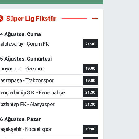
Süper Lig Fikstür
4 Ağustos, Cuma
alatasaray - Çorum FK
21:30
5 Ağustos, Cumartesi
onyaspor - Rizespor
19:00
asımpaşa - Trabzonspor
19:00
ençlerbirliği S.K. - Fenerbahçe
21:30
aziantep FK - Alanyaspor
21:30
6 Ağustos, Pazar
aşakşehir - Kocaelispor
19:00