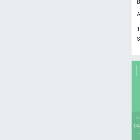
B
A
1
S
İM
04