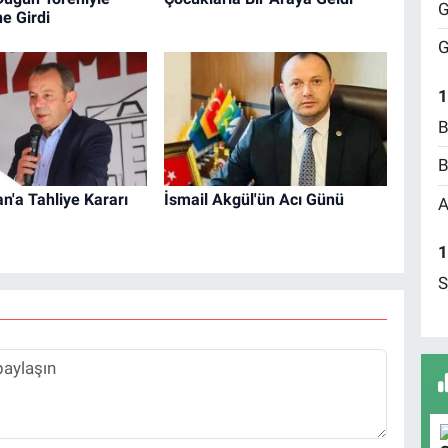
G
e Girdi
G
1
B
B
n'a Tahliye Kararı
İsmail Akgül'ün Acı Günü
A
1
S