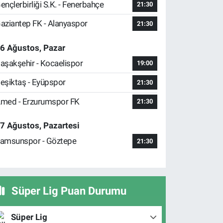
ençlerbirliği S.K. - Fenerbahçe
21:30
aziantep FK - Alanyaspor
21:30
6 Ağustos, Pazar
aşakşehir - Kocaelispor
19:00
eşiktaş - Eyüpspor
21:30
med - Erzurumspor FK
21:30
7 Ağustos, Pazartesi
amsunspor - Göztepe
21:30
Süper Lig Puan Durumu
Süper Lig