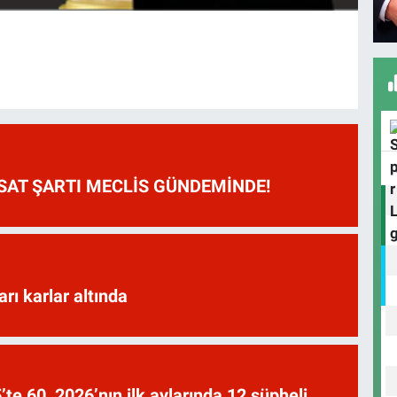
HSAT ŞARTI MECLİS GÜNDEMİNDE!
arı karlar altında
te 60, 2026’nın ilk aylarında 12 şüpheli