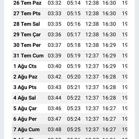
26 Tem Paz
03:32
05:14
12:38
16:30
19:51
27 Tem Pts
03:33
05:15
12:38
16:30
19:50
28 Tem Sal
03:35
05:16
12:38
16:30
19:49
29 Tem Çar
03:36
05:17
12:38
16:30
19:48
30 Tem Per
03:37
05:18
12:38
16:29
19:47
31 Tem Cum
03:39
05:19
12:37
16:29
19:46
1 Ağu Cts
03:40
05:19
12:37
16:29
19:45
2 Ağu Paz
03:42
05:20
12:37
16:28
19:44
3 Ağu Pts
03:43
05:21
12:37
16:28
19:43
4 Ağu Sal
03:44
05:22
12:37
16:28
19:42
5 Ağu Çar
03:46
05:23
12:37
16:27
19:41
6 Ağu Per
03:47
05:24
12:37
16:27
19:40
7 Ağu Cum
03:48
05:25
12:37
16:27
19:39