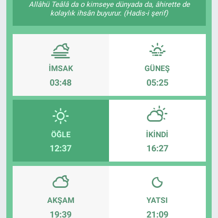
Allâhü Teâlâ da o kimseye dünyada da, âhirette de
kolaylık ihsân buyurur. (Hadis-i şerif)
İMSAK
GÜNEŞ
03:48
05:25
ÖĞLE
İKINDI
12:37
16:27
AKŞAM
YATSI
19:39
21:09