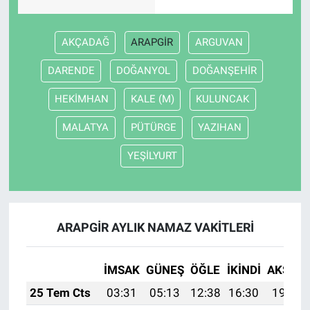
AKÇADAĞ
ARAPGİR
ARGUVAN
DARENDE
DOĞANYOL
DOĞANŞEHİR
HEKİMHAN
KALE (M)
KULUNCAK
MALATYA
PÜTÜRGE
YAZIHAN
YEŞİLYURT
ARAPGİR AYLIK NAMAZ VAKITLERI
İMSAK
GÜNEŞ
ÖĞLE
İKINDI
AKŞAM
25 Tem Cts
03:31
05:13
12:38
16:30
19:52