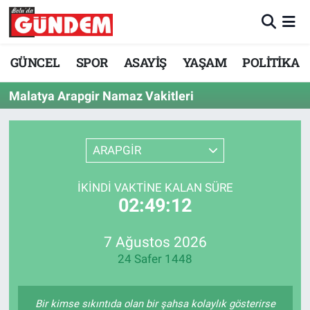
Merkez Nöbetçi Eczaneler
GÜNCEL
SPOR
ASAYİŞ
YAŞAM
POLİTİKA
Merkez Hava Durumu
Malatya Arapgir Namaz Vakitleri
Merkez Trafik Yoğunluk Haritası
ARAPGİR
Süper Lig Puan Durumu ve Fikstür
İKINDI VAKTINE KALAN SÜRE
Tüm Manşetler
02:49:12
Son Dakika Haberleri
7 Ağustos 2026
24 Safer 1448
Haber Arşivi
Bir kimse sıkıntıda olan bir şahsa kolaylık gösterirse