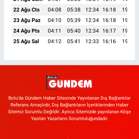
22 Ağu Cts
04:08
05:38
12:34
16:18
19:20
23 Ağu Paz
04:10
05:39
12:34
16:18
19:18
24 Ağu Pts
04:11
05:40
12:34
16:17
19:17
25 Ağu Sal
04:12
05:41
12:33
16:16
19:15
Bolu'da Gündem Haber Sitesinde Yayınlanan Dış Bağlantılar
Referans Amaçlıdır, Dış Bağlantıların İçeriklerinden Haber
Sitemiz Sorumlu Değildir. Ayrıca Sitemizde yayınlanan Köşe
Yazıları Yazarların Sorumluluğundadır.