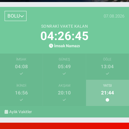
BOLU
07.08.2026
SONRAKI VAKTE KALAN
04:26:44
İmsak Namazı
İMSAK
GÜNEŞ
ÖĞLE
04:08
05:49
13:04
İKINDI
AKŞAM
YATSI
16:56
20:10
21:44
Aylık Vakitler