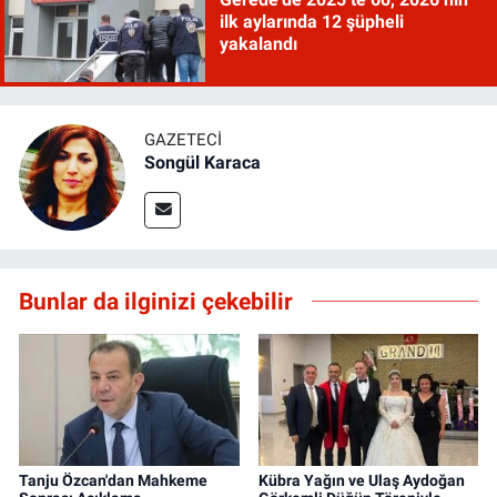
ilk aylarında 12 şüpheli
yakalandı
GAZETECI
Songül Karaca
Bunlar da ilginizi çekebilir
Tanju Özcan'dan Mahkeme
Kübra Yağın ve Ulaş Aydoğan