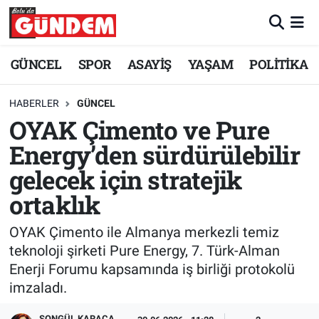
Merkez Nöbetçi Eczaneler
GÜNCEL
SPOR
ASAYİŞ
YAŞAM
POLİTİKA
Merkez Hava Durumu
HABERLER
GÜNCEL
OYAK Çimento ve Pure
Merkez Trafik Yoğunluk Haritası
Energy’den sürdürülebilir
Süper Lig Puan Durumu ve Fikstür
gelecek için stratejik
ortaklık
Tüm Manşetler
OYAK Çimento ile Almanya merkezli temiz
Son Dakika Haberleri
teknoloji şirketi Pure Energy, 7. Türk-Alman
Enerji Forumu kapsamında iş birliği protokolü
Haber Arşivi
imzaladı.
SONGÜL KARACA