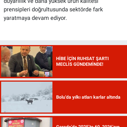
duyarlılık ve daha yüksek ürün kalitesi
prensipleri doğrultusunda sektörde fark
yaratmaya devam ediyor.
HİBE İÇİN RUHSAT ŞARTI
MECLİS GÜNDEMİNDE!
Bolu’da yılkı atları karlar altında
Gerede’de 2025’te 60, 2026’nın