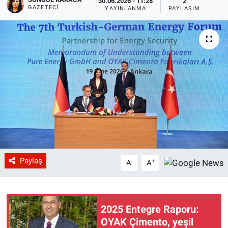
30.06.2026 - 11:28
2
GAZETECI
YAYINLANMA
PAYLAŞIM
Paylaş
-
+
A
A
2025 Entegre Raporu:
OYAK Çimento, yeşil