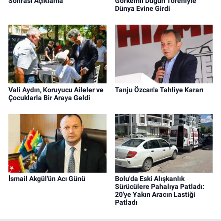
Sonrası Açıklama
Görkemli Düğün Töreniyle
Dünya Evine Girdi
Vali Aydın, Koruyucu Aileler ve
Tanju Özcan'a Tahliye Kararı
Çocuklarla Bir Araya Geldi
İsmail Akgül'ün Acı Günü
Bolu'da Eski Alışkanlık
Sürücülere Pahalıya Patladı:
20'ye Yakın Aracın Lastiği
Patladı