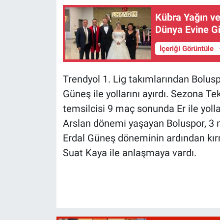
Kübra Yağın v
Dünya Evine Gi
İçeriği Görüntüle
Trendyol 1. Lig takımlarından Bolusp
Güneş ile yollarını ayırdı. Sezona Te
temsilcisi 9 maç sonunda Er ile yolla
Arslan dönemi yaşayan Boluspor, 3 m
Erdal Güneş döneminin ardından kırm
Suat Kaya ile anlaşmaya vardı.