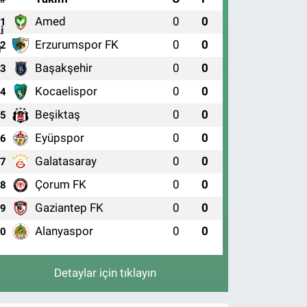
Amed
0
0
1
Erzurumspor FK
0
0
2
Başakşehir
0
0
3
Kocaelispor
0
0
4
Beşiktaş
0
0
5
Eyüpspor
0
0
6
Galatasaray
0
0
7
Çorum FK
0
0
8
Gaziantep FK
0
0
9
Alanyaspor
0
0
10
Detaylar için tıklayın