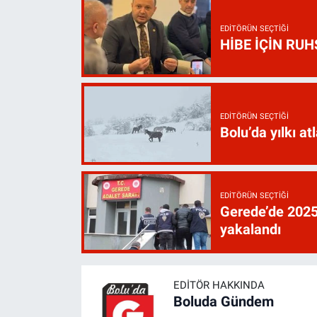
EDITÖRÜN SEÇTIĞI
HİBE İÇİN RU
EDITÖRÜN SEÇTIĞI
Bolu’da yılkı atl
EDITÖRÜN SEÇTIĞI
Gerede’de 2025’
yakalandı
EDITÖR HAKKINDA
Boluda Gündem