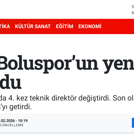
6
4
TİKA
KÜLTÜR SANAT
EĞİTİM
EKONOMİ
5
6
Boluspor’un yen
6
1
ldu
4. kez teknik direktör değiştirdi. Son ola
yı getirdi.
.02.2026 - 10:19
GÜNCELLEME