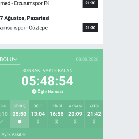
med - Erzurumspor FK
21:30
7 Ağustos, Pazartesi
amsunspor - Göztepe
21:30
BOLU
08.08.2026
SONRAKI VAKTE KALAN
05:48:53
Öğle Namazı
SAK
GÜNEŞ
ÖĞLE
İKINDI
AKŞAM
YATSI
:10
05:50
13:04
16:56
20:09
21:42
Aylık Vakitler