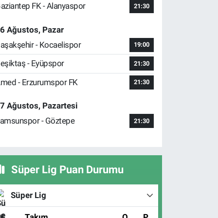
aziantep FK - Alanyaspor
21:30
6 Ağustos, Pazar
aşakşehir - Kocaelispor
19:00
eşiktaş - Eyüpspor
21:30
med - Erzurumspor FK
21:30
7 Ağustos, Pazartesi
amsunspor - Göztepe
21:30
Süper Lig Puan Durumu
Süper Lig
#
Takım
O
P