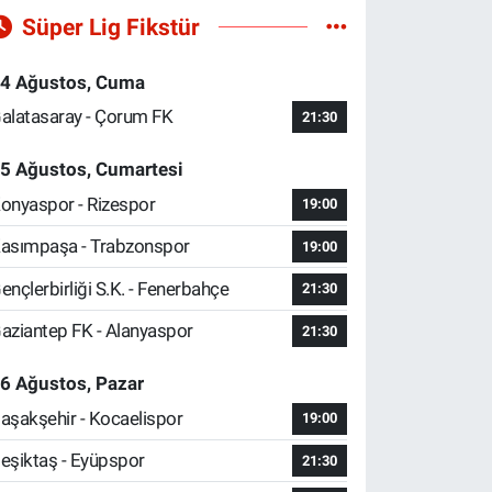
Süper Lig Fikstür
4 Ağustos, Cuma
alatasaray - Çorum FK
21:30
5 Ağustos, Cumartesi
onyaspor - Rizespor
19:00
asımpaşa - Trabzonspor
19:00
ençlerbirliği S.K. - Fenerbahçe
21:30
aziantep FK - Alanyaspor
21:30
6 Ağustos, Pazar
aşakşehir - Kocaelispor
19:00
eşiktaş - Eyüpspor
21:30