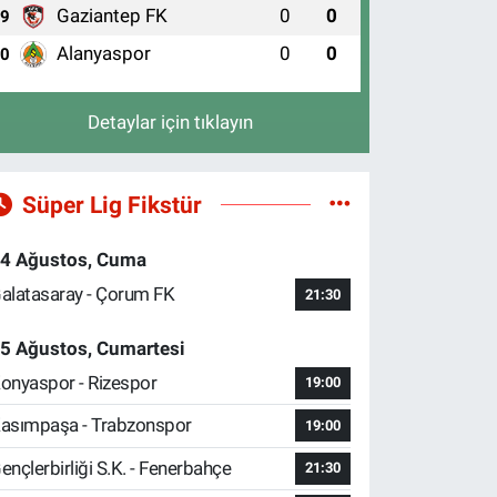
Gaziantep FK
0
0
9
Alanyaspor
0
0
10
Detaylar için tıklayın
Süper Lig Fikstür
4 Ağustos, Cuma
alatasaray - Çorum FK
21:30
5 Ağustos, Cumartesi
onyaspor - Rizespor
19:00
asımpaşa - Trabzonspor
19:00
ençlerbirliği S.K. - Fenerbahçe
21:30