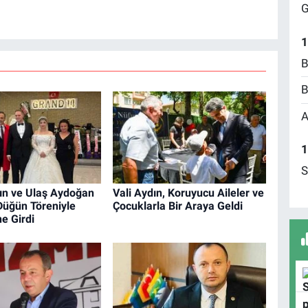
G
1
B
B
A
1
S
ın ve Ulaş Aydoğan
Vali Aydın, Koruyucu Aileler ve
Düğün Töreniyle
Çocuklarla Bir Araya Geldi
e Girdi