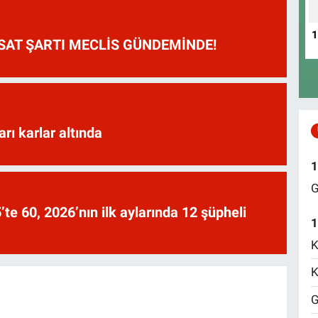
HSAT ŞARTI MECLİS GÜNDEMİNDE!
arı karlar altında
1
G
te 60, 2026’nın ilk aylarında 12 şüpheli
1
K
K
G