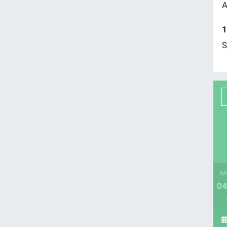
A
1
S
İM
04