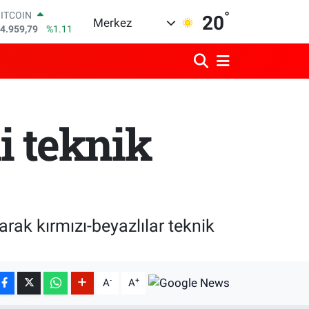
4.959,79
%1.11
°
20
Merkez
DOLAR
7,7436
%0.18
EURO
5,2510
%0.32
STERLİN
4,4811
%0.38
GRAM ALTIN
i teknik
660.55
%0.03
BİST100
3.779
%-14
rak kırmızı-beyazlılar teknik
-
+
A
A