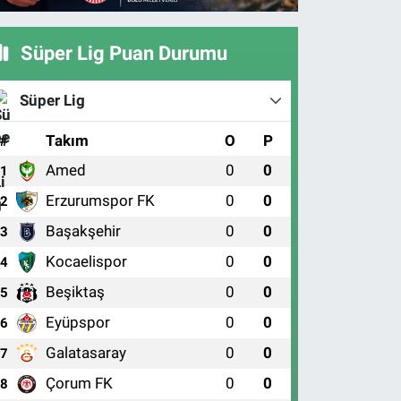
Süper Lig Puan Durumu
Süper Lig
#
Takım
O
P
Amed
0
0
1
Erzurumspor FK
0
0
2
Başakşehir
0
0
3
Kocaelispor
0
0
4
Beşiktaş
0
0
5
Eyüpspor
0
0
6
Galatasaray
0
0
7
Çorum FK
0
0
8