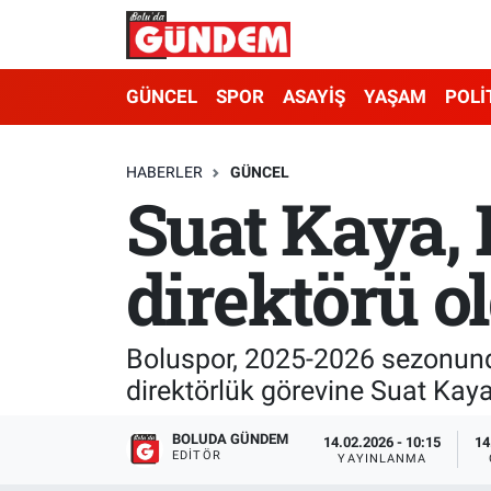
Merkez Nöbetçi Eczaneler
GÜNCEL
SPOR
ASAYİŞ
YAŞAM
POLİ
Merkez Hava Durumu
HABERLER
GÜNCEL
Suat Kaya, 
Merkez Trafik Yoğunluk Haritası
Süper Lig Puan Durumu ve Fikstür
direktörü o
Tüm Manşetler
Boluspor, 2025-2026 sezonunda 
Son Dakika Haberleri
direktörlük görevine Suat Kaya’
Haber Arşivi
BOLUDA GÜNDEM
14.02.2026 - 10:15
14
EDITÖR
YAYINLANMA