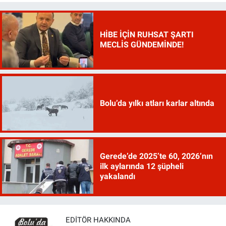
HİBE İÇİN RUHSAT ŞARTI
MECLİS GÜNDEMİNDE!
Bolu’da yılkı atları karlar altında
Gerede’de 2025’te 60, 2026’nın
ilk aylarında 12 şüpheli
yakalandı
EDITÖR HAKKINDA