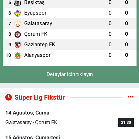
Beşiktaş
0
0
5
Eyüpspor
0
0
6
Galatasaray
0
0
7
Çorum FK
0
0
8
Gaziantep FK
0
0
9
Alanyaspor
0
0
10
Detaylar için tıklayın
Süper Lig Fikstür
14 Ağustos, Cuma
Galatasaray - Çorum FK
21:30
15 Ağustos, Cumartesi