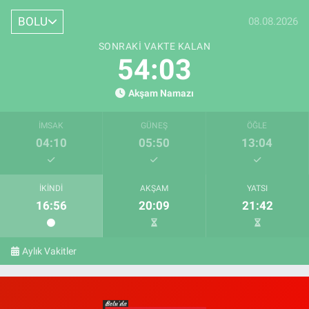
BOLU
08.08.2026
SONRAKI VAKTE KALAN
54:02
Akşam Namazı
İMSAK
GÜNEŞ
ÖĞLE
04:10
05:50
13:04
İKINDI
AKŞAM
YATSI
16:56
20:09
21:42
Aylık Vakitler