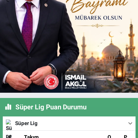
Süper Lig Puan Durumu
Süper Lig
#
Takım
O
P