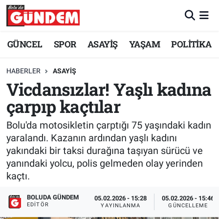
Merkez Nöbetçi Eczaneler
GÜNCEL
SPOR
ASAYİŞ
YAŞAM
POLİTİKA
Merkez Hava Durumu
HABERLER
ASAYİŞ
Vicdansızlar! Yaşlı kadına
Merkez Trafik Yoğunluk Haritası
çarpıp kaçtılar
Süper Lig Puan Durumu ve Fikstür
Bolu'da motosikletin çarptığı 75 yaşındaki kadın
Tüm Manşetler
yaralandı. Kazanın ardından yaşlı kadını
yakındaki bir taksi durağına taşıyan sürücü ve
Son Dakika Haberleri
yanındaki yolcu, polis gelmeden olay yerinden
kaçtı.
Haber Arşivi
BOLUDA GÜNDEM
05.02.2026 - 15:28
05.02.2026 - 15:46
EDITÖR
YAYINLANMA
GÜNCELLEME