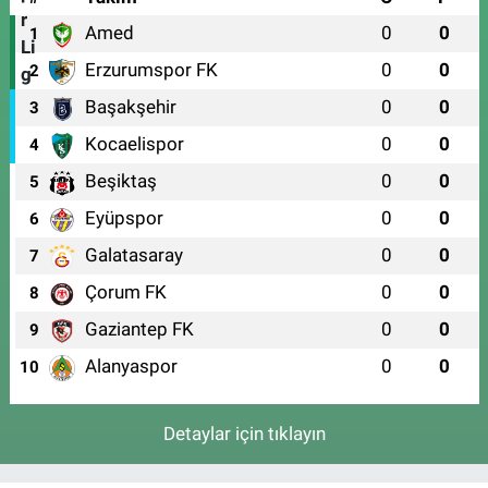
Amed
0
0
1
Erzurumspor FK
0
0
2
Başakşehir
0
0
3
Kocaelispor
0
0
4
Beşiktaş
0
0
5
Eyüpspor
0
0
6
Galatasaray
0
0
7
Çorum FK
0
0
8
Gaziantep FK
0
0
9
Alanyaspor
0
0
10
Detaylar için tıklayın