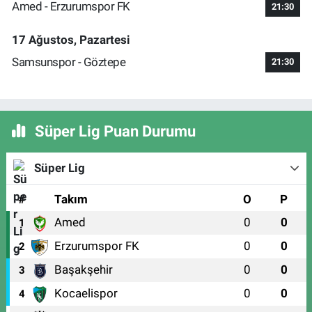
Amed - Erzurumspor FK
21:30
17 Ağustos, Pazartesi
Samsunspor - Göztepe
21:30
Süper Lig Puan Durumu
Süper Lig
#
Takım
O
P
Amed
0
0
1
Erzurumspor FK
0
0
2
Başakşehir
0
0
3
Kocaelispor
0
0
4