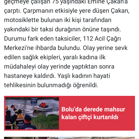
geçmeye çalışan 75 yaşındaki Emine Çakan'a
çarptı. Çarpmanın etkisiyle yere düşen Çakan,
motosiklette bulunan iki kişi tarafından
yakındaki bir taksi durağının önüne taşındı.
Durumu fark eden taksiciler, 112 Acil Çağrı
Merkezi'ne ihbarda bulundu. Olay yerine sevk
edilen sağlık ekipleri, yaralı kadına ilk
müdahaleyi olay yerinde yaptıktan sonra
hastaneye kaldırdı. Yaşlı kadının hayati
tehlikesinin bulunmadığı öğrenildi.
Bolu’da derede mahsur
kalan çiftçi kurtarıldı