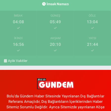
İmsak Namazı
İMSAK
GÜNEŞ
ÖĞLE
04:08
05:49
13:04
İKINDI
AKŞAM
YATSI
16:56
20:10
21:44
Aylık Vakitler
Bolu'da Gündem Haber Sitesinde Yayınlanan Dış Bağlantılar
Referans Amaçlıdır, Dış Bağlantıların İçeriklerinden Haber
Sitemiz Sorumlu Değildir. Ayrıca Sitemizde yayınlanan Köşe