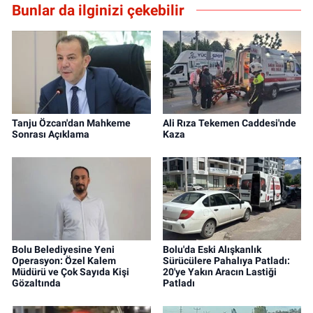
Bunlar da ilginizi çekebilir
Tanju Özcan'dan Mahkeme
Ali Rıza Tekemen Caddesi'nde
Sonrası Açıklama
Kaza
Bolu Belediyesine Yeni
Bolu'da Eski Alışkanlık
Operasyon: Özel Kalem
Sürücülere Pahalıya Patladı:
Müdürü ve Çok Sayıda Kişi
20'ye Yakın Aracın Lastiği
Gözaltında
Patladı