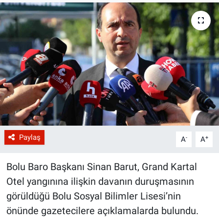
Paylaş
-
+
A
A
Bolu Baro Başkanı Sinan Barut, Grand Kartal
Otel yangınına ilişkin davanın duruşmasının
görüldüğü Bolu Sosyal Bilimler Lisesi’nin
önünde gazetecilere açıklamalarda bulundu.