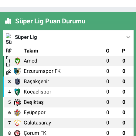
Süper Lig Puan Durumu
Süper Lig
#
Takım
O
P
Amed
0
0
1
Erzurumspor FK
0
0
2
Başakşehir
0
0
3
Kocaelispor
0
0
4
Beşiktaş
0
0
5
Eyüpspor
0
0
6
Galatasaray
0
0
7
Çorum FK
0
0
8