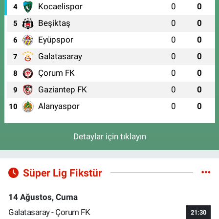
Kocaelispor
0
0
4
Beşiktaş
0
0
5
Eyüpspor
0
0
6
Galatasaray
0
0
7
Çorum FK
0
0
8
Gaziantep FK
0
0
9
Alanyaspor
0
0
10
Detaylar için tıklayın
Süper Lig Fikstür
14 Ağustos, Cuma
Galatasaray - Çorum FK
21:30