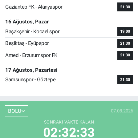
Gaziantep FK - Alanyaspor
21:30
16 Ağustos, Pazar
Başakşehir - Kocaelispor
19:00
Beşiktaş - Eyüpspor
21:30
Amed - Erzurumspor FK
21:30
17 Ağustos, Pazartesi
Samsunspor - Göztepe
21:30
BOLU
07.08.2026
SONRAKI VAKTE KALAN
02:32:32