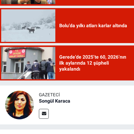
Bolu’da yılkı atları karlar altında
Gerede’de 2025’te 60, 2026’nın
ilk aylarında 12 şüpheli
yakalandı
GAZETECI
Songül Karaca