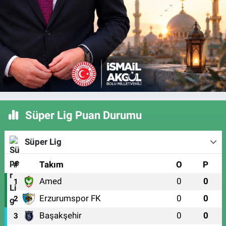
Süper Lig Puan Durumu
Süper Lig
#
Takım
O
P
Amed
0
0
1
Erzurumspor FK
0
0
2
Başakşehir
0
0
3