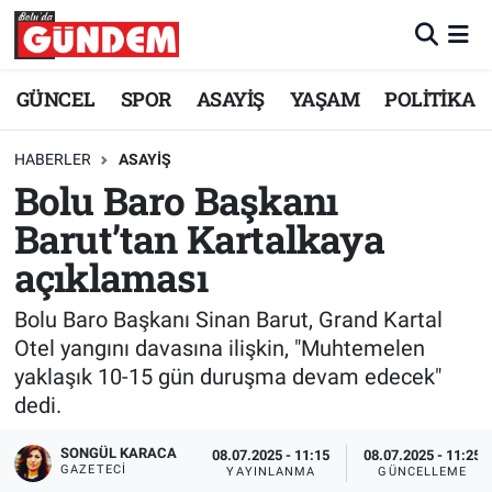
Merkez Nöbetçi Eczaneler
GÜNCEL
SPOR
ASAYİŞ
YAŞAM
POLİTİKA
Merkez Hava Durumu
HABERLER
ASAYİŞ
Bolu Baro Başkanı
Merkez Trafik Yoğunluk Haritası
Barut’tan Kartalkaya
Süper Lig Puan Durumu ve Fikstür
açıklaması
Tüm Manşetler
Bolu Baro Başkanı Sinan Barut, Grand Kartal
Otel yangını davasına ilişkin, "Muhtemelen
Son Dakika Haberleri
yaklaşık 10-15 gün duruşma devam edecek"
dedi.
Haber Arşivi
SONGÜL KARACA
08.07.2025 - 11:15
08.07.2025 - 11:25
GAZETECI
YAYINLANMA
GÜNCELLEME