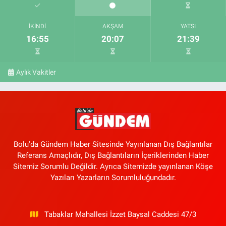
İKINDI
AKŞAM
YATSI
16:55
20:07
21:39
Aylık Vakitler
Bolu'da Gündem Haber Sitesinde Yayınlanan Dış Bağlantılar
Referans Amaçlıdır, Dış Bağlantıların İçeriklerinden Haber
Sitemiz Sorumlu Değildir. Ayrıca Sitemizde yayınlanan Köşe
Yazıları Yazarların Sorumluluğundadır.
Tabaklar Mahallesi İzzet Baysal Caddesi 47/3