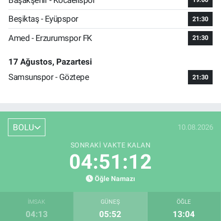
Beşiktaş - Eyüpspor
21:30
Amed - Erzurumspor FK
21:30
17 Ağustos, Pazartesi
Samsunspor - Göztepe
21:30
BOLU
10.08.2026
SONRAKI VAKTE KALAN
04:51:11
Öğle Namazı
İMSAK
GÜNEŞ
ÖĞLE
04:13
05:52
13:04