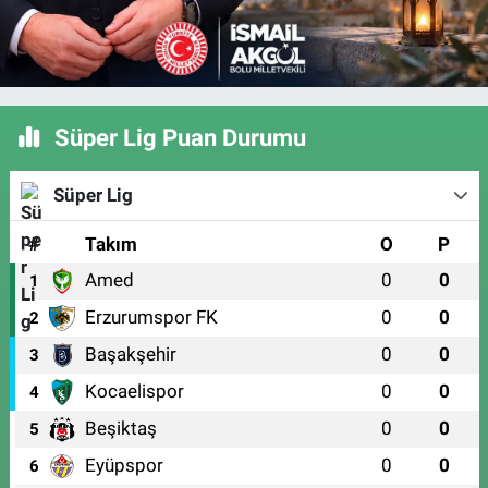
Süper Lig Puan Durumu
Süper Lig
#
Takım
O
P
Amed
0
0
1
Erzurumspor FK
0
0
2
Başakşehir
0
0
3
Kocaelispor
0
0
4
Beşiktaş
0
0
5
Eyüpspor
0
0
6