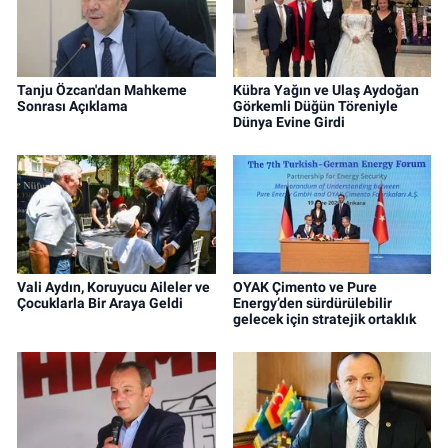
Tanju Özcan'dan Mahkeme
Kübra Yağın ve Ulaş Aydoğan
Sonrası Açıklama
Görkemli Düğün Töreniyle
Dünya Evine Girdi
Vali Aydın, Koruyucu Aileler ve
OYAK Çimento ve Pure
Çocuklarla Bir Araya Geldi
Energy’den sürdürülebilir
gelecek için stratejik ortaklık