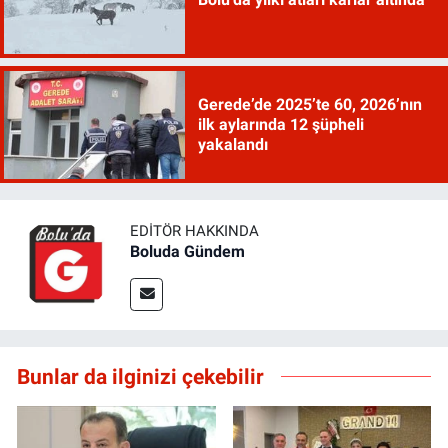
Gerede’de 2025’te 60, 2026’nın
ilk aylarında 12 şüpheli
yakalandı
EDITÖR HAKKINDA
Boluda Gündem
Bunlar da ilginizi çekebilir