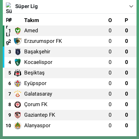
Süper Lig
#
Takım
O
P
Amed
0
0
1
Erzurumspor FK
0
0
2
Başakşehir
0
0
3
Kocaelispor
0
0
4
Beşiktaş
0
0
5
Eyüpspor
0
0
6
Galatasaray
0
0
7
Çorum FK
0
0
8
Gaziantep FK
0
0
9
Alanyaspor
0
0
10