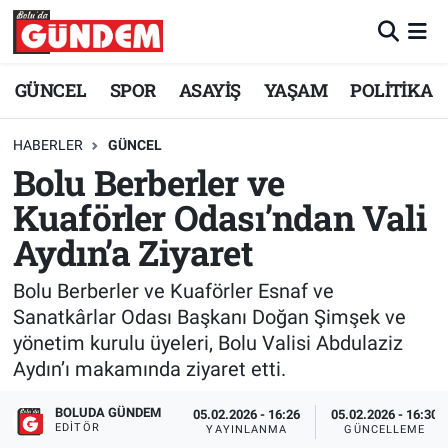
Merkez Nöbetçi Eczaneler
GÜNCEL
SPOR
ASAYİŞ
YAŞAM
POLİTİKA
Merkez Hava Durumu
HABERLER
GÜNCEL
Bolu Berberler ve
Merkez Trafik Yoğunluk Haritası
Kuaförler Odası’ndan Vali
Süper Lig Puan Durumu ve Fikstür
Aydın’a Ziyaret
Tüm Manşetler
Bolu Berberler ve Kuaförler Esnaf ve
Sanatkârlar Odası Başkanı Doğan Şimşek ve
Son Dakika Haberleri
yönetim kurulu üyeleri, Bolu Valisi Abdulaziz
Aydın’ı makamında ziyaret etti.
Haber Arşivi
BOLUDA GÜNDEM
05.02.2026 - 16:26
05.02.2026 - 16:30
EDITÖR
YAYINLANMA
GÜNCELLEME