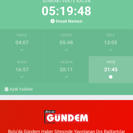
SONRAKI VAKTE KALAN
05:19:48
İmsak Namazı
İMSAK
GÜNEŞ
ÖĞLE
04:07
05:48
13:05
İKINDI
AKŞAM
YATSI
16:57
20:11
21:45
Aylık Vakitler
Bolu'da Gündem Haber Sitesinde Yayınlanan Dış Bağlantılar