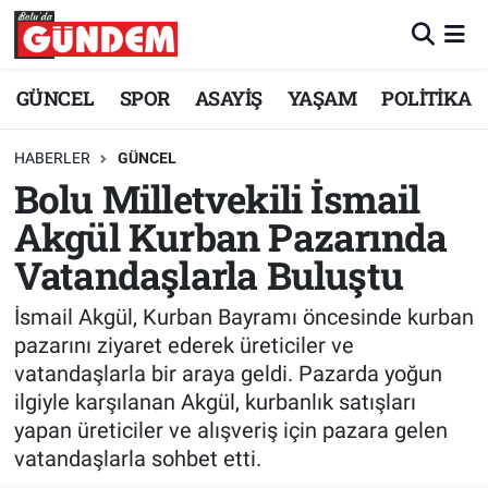
Merkez Nöbetçi Eczaneler
GÜNCEL
SPOR
ASAYİŞ
YAŞAM
POLİTİKA
Merkez Hava Durumu
HABERLER
GÜNCEL
Bolu Milletvekili İsmail
Merkez Trafik Yoğunluk Haritası
Akgül Kurban Pazarında
Süper Lig Puan Durumu ve Fikstür
Vatandaşlarla Buluştu
Tüm Manşetler
İsmail Akgül, Kurban Bayramı öncesinde kurban
pazarını ziyaret ederek üreticiler ve
Son Dakika Haberleri
vatandaşlarla bir araya geldi. Pazarda yoğun
ilgiyle karşılanan Akgül, kurbanlık satışları
Haber Arşivi
yapan üreticiler ve alışveriş için pazara gelen
vatandaşlarla sohbet etti.