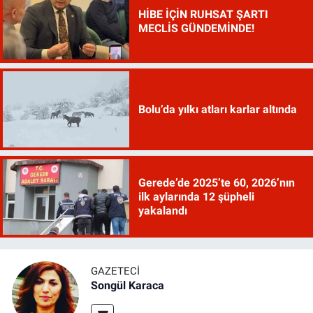
HİBE İÇİN RUHSAT ŞARTI
MECLİS GÜNDEMİNDE!
Bolu’da yılkı atları karlar altında
Gerede’de 2025’te 60, 2026’nın
ilk aylarında 12 şüpheli
yakalandı
GAZETECI
Songül Karaca