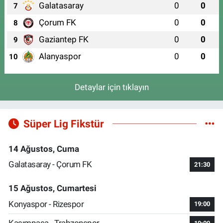
Galatasaray
0
0
7
Çorum FK
0
0
8
Gaziantep FK
0
0
9
Alanyaspor
0
0
10
Detaylar için tıklayın
Süper Lig Fikstür
14 Ağustos, Cuma
Galatasaray - Çorum FK
21:30
15 Ağustos, Cumartesi
Konyaspor - Rizespor
19:00