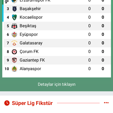
2
Başakşehir
0
0
3
Kocaelispor
0
0
4
Beşiktaş
0
0
5
Eyüpspor
0
0
6
Galatasaray
0
0
7
Çorum FK
0
0
8
Gaziantep FK
0
0
9
Alanyaspor
0
0
10
Detaylar için tıklayın
Süper Lig Fikstür