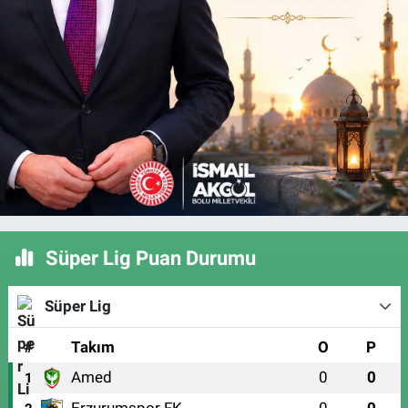
Süper Lig Puan Durumu
Süper Lig
#
Takım
O
P
Amed
0
0
1
Erzurumspor FK
0
0