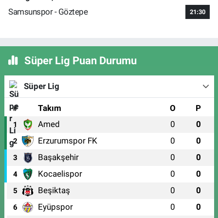
Samsunspor - Göztepe
21:30
Süper Lig Puan Durumu
Süper Lig
#
Takım
O
P
Amed
0
0
1
Erzurumspor FK
0
0
2
Başakşehir
0
0
3
Kocaelispor
0
0
4
Beşiktaş
0
0
5
Eyüpspor
0
0
6