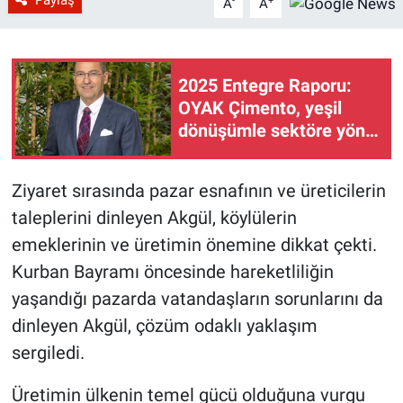
-
+
A
A
2025 Entegre Raporu:
OYAK Çimento, yeşil
dönüşümle sektöre yön
veriyor
Ziyaret sırasında pazar esnafının ve üreticilerin
taleplerini dinleyen Akgül, köylülerin
emeklerinin ve üretimin önemine dikkat çekti.
Kurban Bayramı öncesinde hareketliliğin
yaşandığı pazarda vatandaşların sorunlarını da
dinleyen Akgül, çözüm odaklı yaklaşım
sergiledi.
Üretimin ülkenin temel gücü olduğuna vurgu