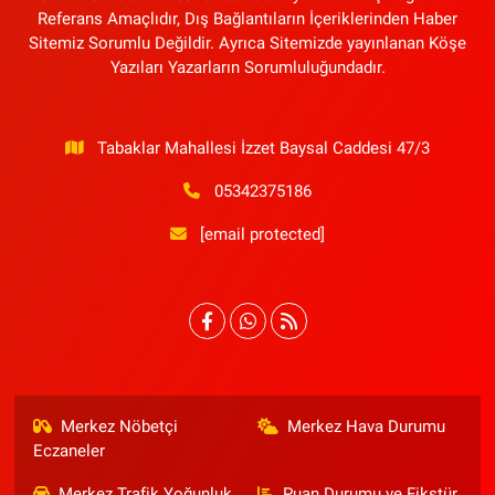
Referans Amaçlıdır, Dış Bağlantıların İçeriklerinden Haber
Sitemiz Sorumlu Değildir. Ayrıca Sitemizde yayınlanan Köşe
Yazıları Yazarların Sorumluluğundadır.
Tabaklar Mahallesi İzzet Baysal Caddesi 47/3
05342375186
[email protected]
Merkez Nöbetçi
Merkez Hava Durumu
Eczaneler
Merkez Trafik Yoğunluk
Puan Durumu ve Fikstür