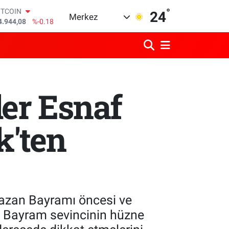
4.944,08
%-0.18
°
OLAR
24
Merkez
7,7436
%0.18
URO
5,2510
%0.32
TERLİN
4,4811
%0.38
RAM ALTIN
660.55
%0.03
ler Esnaf
İST100
3.779
%-14
k'ten
mazan Bayramı öncesi ve
, Bayram sevincinin hüzne