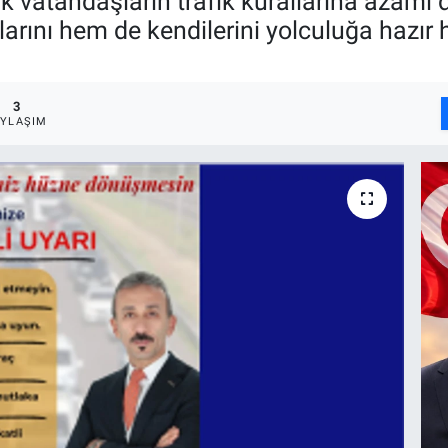
vatandaşların trafik kurallarına azami d
rını hem de kendilerini yolculuğa hazır 
3
AYLAŞIM