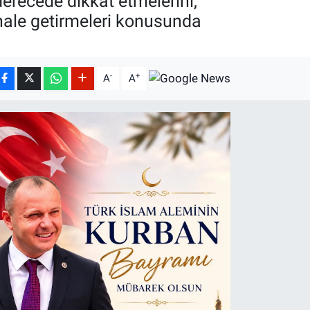
erecede dikkat etmelerini,
hale getirmeleri konusunda
-
+
A
A