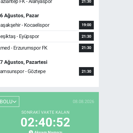
aziantep FK - Alanyaspor
21:30
6 Ağustos, Pazar
aşakşehir - Kocaelispor
19:00
eşiktaş - Eyüpspor
21:30
med - Erzurumspor FK
21:30
7 Ağustos, Pazartesi
amsunspor - Göztepe
21:30
BOLU
08.08.2026
SONRAKI VAKTE KALAN
02:40:51
Akşam Namazı