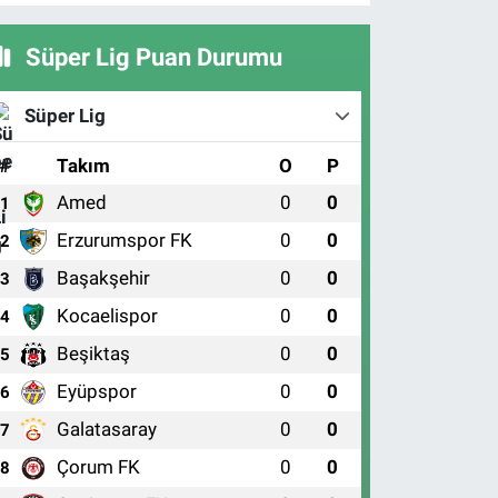
Süper Lig Puan Durumu
Süper Lig
#
Takım
O
P
Amed
0
0
1
Erzurumspor FK
0
0
2
Başakşehir
0
0
3
Kocaelispor
0
0
4
Beşiktaş
0
0
5
Eyüpspor
0
0
6
Galatasaray
0
0
7
Çorum FK
0
0
8