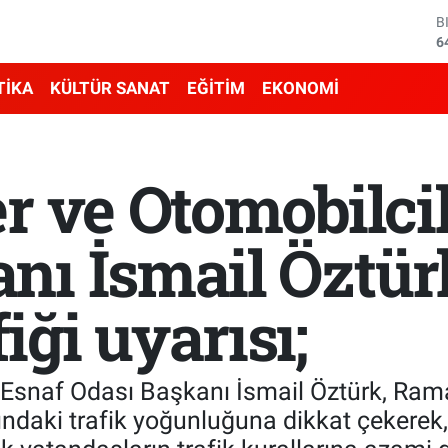
6
D
4
E
5
TİKA
KÜLTÜR SANAT
EĞİTİM
EKONOMİ
S
6
G
6
er ve Otomobilci
B
1
nı İsmail Öztür
iği uyarısı;
r Esnaf Odası Başkanı İsmail Öztürk, Ra
ndaki trafik yoğunluğuna dikkat çekerek