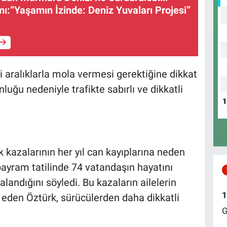
mı:“Yaşamın İzinde: Deniz Yuvaları Projesi”
i aralıklarla mola vermesi gerektiğine dikkat
uğu nedeniyle trafikte sabırlı ve dikkatli
kazalarının her yıl can kayıplarına neden
bayram tatilinde 74 vatandaşın hayatını
alandığını söyledi. Bu kazaların ailelerin
1
 eden Öztürk, sürücülerden daha dikkatli
G