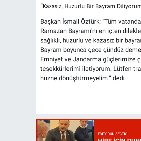
“Kazasız, Huzurlu Bir Bayram Diliyoru
Başkan İsmail Öztürk; "Tüm vatandaş
Ramazan Bayramı'nı en içten dilekler
sağlıklı, huzurlu ve kazasız bir bay
Bayram boyunca gece gündüz demede
Emniyet ve Jandarma güçlerimize çal
teşekkürlerimi iletiyorum. Lütfen tra
hüzne dönüştürmeyelim.” dedi
EDITÖRÜN SEÇTIĞI
HİBE İÇİN RU