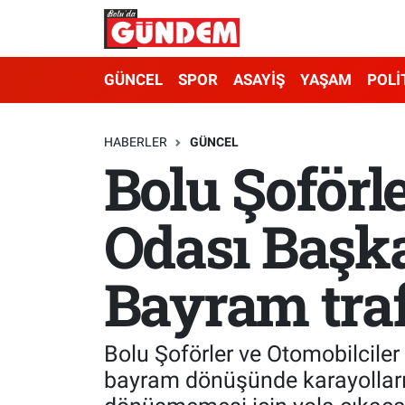
Merkez Nöbetçi Eczaneler
GÜNCEL
SPOR
ASAYİŞ
YAŞAM
POLİ
Merkez Hava Durumu
HABERLER
GÜNCEL
Bolu Şoförl
Merkez Trafik Yoğunluk Haritası
Süper Lig Puan Durumu ve Fikstür
Odası Başka
Tüm Manşetler
Bayram traf
Son Dakika Haberleri
Haber Arşivi
Bolu Şoförler ve Otomobilcile
bayram dönüşünde karayolları