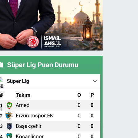
Süper Lig Puan Durumu
Süper Lig
#
Takım
O
P
Amed
0
0
1
Erzurumspor FK
0
0
2
Başakşehir
0
0
3
Kocaelispor
0
0
4