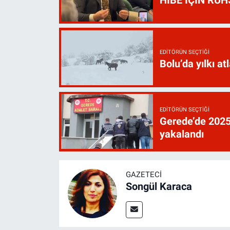
EDITÖRÜN SEÇTIĞI
Bolu’da yılkı atl
EDITÖRÜN SEÇTIĞI
Gerede’de 2025’
yakalandı
GAZETECI
Songül Karaca