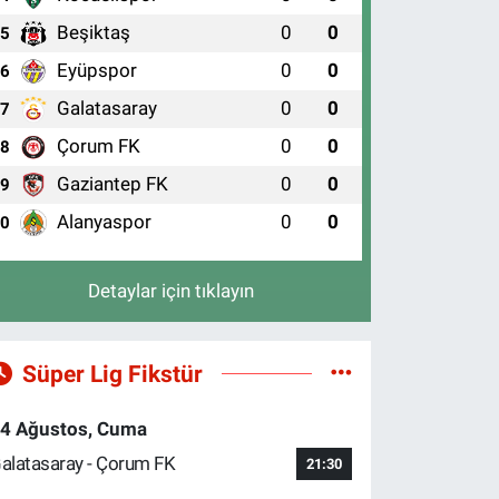
Beşiktaş
0
0
5
Eyüpspor
0
0
6
Galatasaray
0
0
7
Çorum FK
0
0
8
Gaziantep FK
0
0
9
Alanyaspor
0
0
10
Detaylar için tıklayın
Süper Lig Fikstür
4 Ağustos, Cuma
alatasaray - Çorum FK
21:30