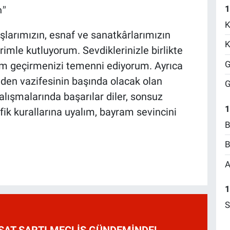
1
m”
K
larımızın, esnaf ve sanatkârlarımızın
K
imle kutluyorum. Sevdiklerinizle birlikte
G
ram geçirmenizi temenni ediyorum. Ayrıca
n vazifesinin başında olacak olan
G
ışmalarında başarılar diler, sonsuz
1
fik kurallarına uyalım, bayram sevincini
B
B
A
1
S
HSAT ŞARTI MECLİS GÜNDEMİNDE!