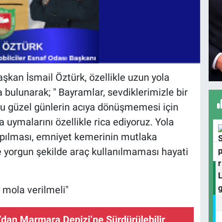
aşkan İsmail Öztürk, özellikle uzun yola
 bulunarak; " Bayramlar, sevdiklerimizle bir
 Bu güzel günlerin acıya dönüşmemesi için
a uymalarını özellikle rica ediyoruz. Yola
pılması, emniyet kemerinin mutlaka
ve yorgun şekilde araç kullanılmaması hayati
a mola verilmeli"
dan Marmara Denizi’ne Sürdürülebilir