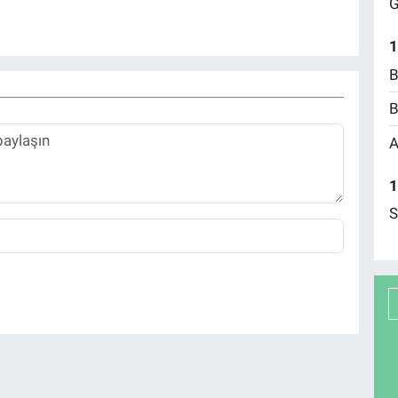
G
1
B
B
A
1
S