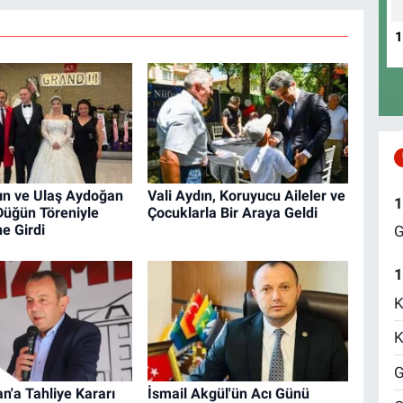
ın ve Ulaş Aydoğan
Vali Aydın, Koruyucu Aileler ve
1
Düğün Töreniyle
Çocuklarla Bir Araya Geldi
e Girdi
G
1
K
K
G
n'a Tahliye Kararı
İsmail Akgül'ün Acı Günü