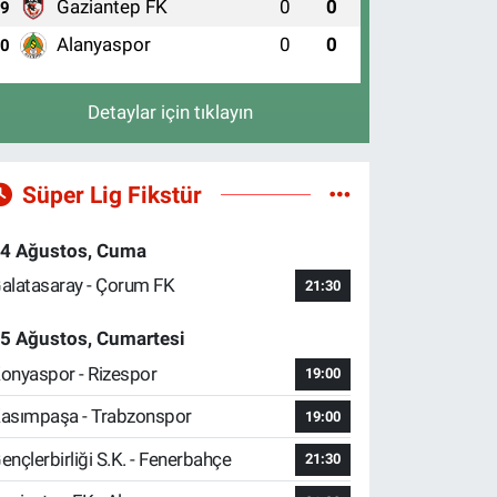
Gaziantep FK
0
0
9
Alanyaspor
0
0
10
Detaylar için tıklayın
Süper Lig Fikstür
4 Ağustos, Cuma
alatasaray - Çorum FK
21:30
5 Ağustos, Cumartesi
onyaspor - Rizespor
19:00
asımpaşa - Trabzonspor
19:00
ençlerbirliği S.K. - Fenerbahçe
21:30