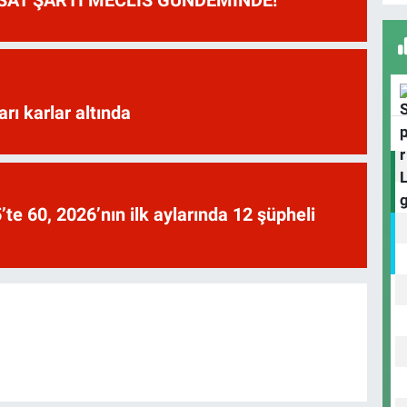
arı karlar altında
te 60, 2026’nın ilk aylarında 12 şüpheli