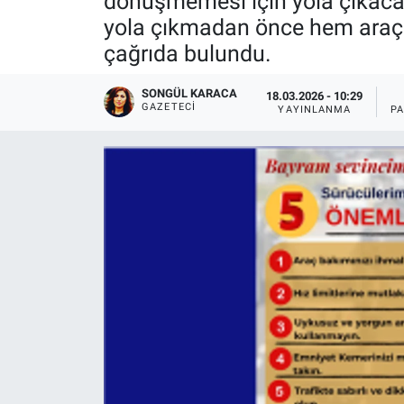
dönüşmemesi için yola çıkacak 
yola çıkmadan önce hem araçla
çağrıda bulundu.
SONGÜL KARACA
18.03.2026 - 10:29
GAZETECI
YAYINLANMA
P