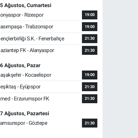
5 Ağustos, Cumartesi
onyaspor - Rizespor
19:00
asımpaşa - Trabzonspor
19:00
ençlerbirliği S.K. - Fenerbahçe
21:30
aziantep FK - Alanyaspor
21:30
6 Ağustos, Pazar
aşakşehir - Kocaelispor
19:00
eşiktaş - Eyüpspor
21:30
med - Erzurumspor FK
21:30
7 Ağustos, Pazartesi
amsunspor - Göztepe
21:30