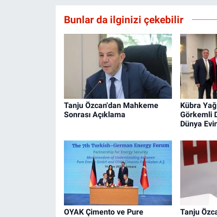
Bunlar da ilginizi çekebilir
Tanju Özcan'dan Mahkeme
Kübra Yağ
Sonrası Açıklama
Görkemli 
Dünya Evin
OYAK Çimento ve Pure
Tanju Özca