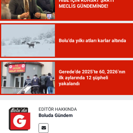
HİBE İÇİN RUHSAT ŞARTI
MECLİS GÜNDEMİNDE!
Bolu’da yılkı atları karlar altında
Gerede’de 2025’te 60, 2026’nın
ilk aylarında 12 şüpheli
yakalandı
EDITÖR HAKKINDA
Boluda Gündem