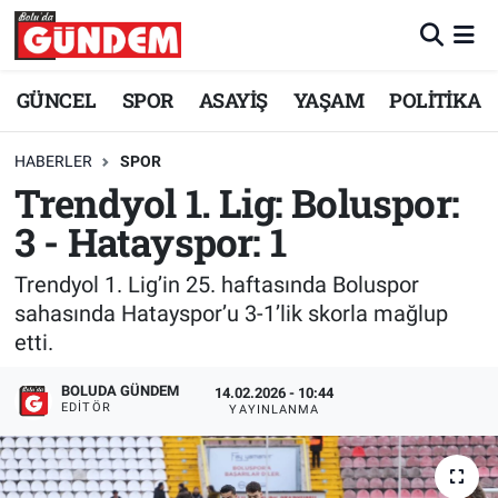
Merkez Nöbetçi Eczaneler
GÜNCEL
SPOR
ASAYİŞ
YAŞAM
POLİTİKA
Merkez Hava Durumu
HABERLER
SPOR
Trendyol 1. Lig: Boluspor:
Merkez Trafik Yoğunluk Haritası
3 - Hatayspor: 1
Süper Lig Puan Durumu ve Fikstür
Trendyol 1. Lig’in 25. haftasında Boluspor
Tüm Manşetler
sahasında Hatayspor’u 3-1’lik skorla mağlup
etti.
Son Dakika Haberleri
BOLUDA GÜNDEM
14.02.2026 - 10:44
EDITÖR
YAYINLANMA
Haber Arşivi