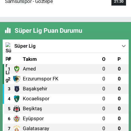
Samsunspor - Göztepe
21:30
Süper Lig Puan Durumu
Süper Lig
#
Takım
O
P
Amed
0
0
1
Erzurumspor FK
0
0
2
Başakşehir
0
0
3
Kocaelispor
0
0
4
Beşiktaş
0
0
5
Eyüpspor
0
0
6
Galatasaray
0
0
7