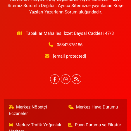
Sitemiz Sorumlu Değildir. Ayrıca Sitemizde yayınlanan Köşe
Yazıları Yazarların Sorumluluğundadır.
Tabaklar Mahallesi İzzet Baysal Caddesi 47/3
05342375186
[email protected]
Merkez Nöbetçi
Merkez Hava Durumu
Eczaneler
Merkez Trafik Yoğunluk
Puan Durumu ve Fikstür