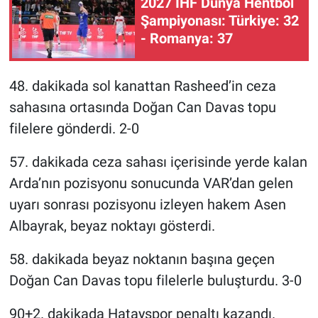
2027 IHF Dünya Hentbol
Şampiyonası: Türkiye: 32
- Romanya: 37
48. dakikada sol kanattan Rasheed’in ceza
sahasına ortasında Doğan Can Davas topu
filelere gönderdi. 2-0
57. dakikada ceza sahası içerisinde yerde kalan
Arda’nın pozisyonu sonucunda VAR’dan gelen
uyarı sonrası pozisyonu izleyen hakem Asen
Albayrak, beyaz noktayı gösterdi.
58. dakikada beyaz noktanın başına geçen
Doğan Can Davas topu filelerle buluşturdu. 3-0
90+2. dakikada Hatayspor penaltı kazandı.