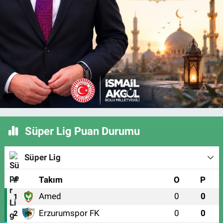
Süper Lig Puan Durumu
Süper Lig
#
Takım
O
P
Amed
0
0
1
Erzurumspor FK
0
0
2