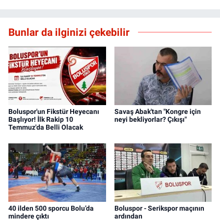
Bunlar da ilginizi çekebilir
Boluspor'un Fikstür Heyecanı
Savaş Abak'tan "Kongre için
Başlıyor! İlk Rakip 10
neyi bekliyorlar? Çıkışı"
Temmuz'da Belli Olacak
40 ilden 500 sporcu Bolu’da
Boluspor - Serikspor maçının
mindere çıktı
ardından