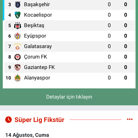
Başakşehir
0
0
3
Kocaelispor
0
0
4
Beşiktaş
0
0
5
Eyüpspor
0
0
6
Galatasaray
0
0
7
Çorum FK
0
0
8
Gaziantep FK
0
0
9
Alanyaspor
0
0
10
Detaylar için tıklayın
Süper Lig Fikstür
14 Ağustos, Cuma