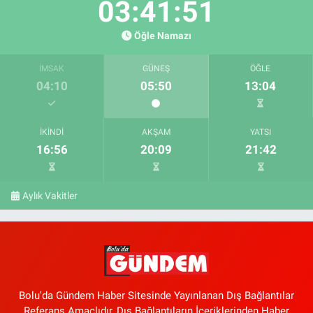
03:41:50
Öğle Namazı
İMSAK
GÜNEŞ
ÖĞLE
04:10
05:50
13:04
İKINDI
AKŞAM
YATSI
16:56
20:09
21:42
Aylık Vakitler
Bolu'da Gündem Haber Sitesinde Yayınlanan Dış Bağlantılar
Referans Amaçlıdır, Dış Bağlantıların İçeriklerinden Haber