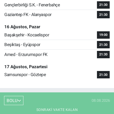
Gençlerbirliği S.K. - Fenerbahçe
21:30
Gaziantep FK - Alanyaspor
21:30
16 Ağustos, Pazar
Başakşehir - Kocaelispor
19:00
Beşiktaş - Eyüpspor
21:30
Amed - Erzurumspor FK
21:30
17 Ağustos, Pazartesi
Samsunspor - Göztepe
21:30
BOLU
08.08.2026
SONRAKI VAKTE KALAN