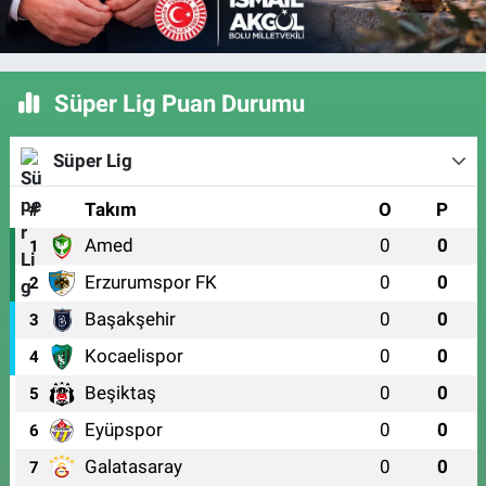
Süper Lig Puan Durumu
Süper Lig
#
Takım
O
P
Amed
0
0
1
Erzurumspor FK
0
0
2
Başakşehir
0
0
3
Kocaelispor
0
0
4
Beşiktaş
0
0
5
Eyüpspor
0
0
6
Galatasaray
0
0
7