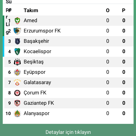
#
Takım
O
P
Amed
0
0
1
Erzurumspor FK
0
0
2
Başakşehir
0
0
3
Kocaelispor
0
0
4
Beşiktaş
0
0
5
Eyüpspor
0
0
6
Galatasaray
0
0
7
Çorum FK
0
0
8
Gaziantep FK
0
0
9
Alanyaspor
0
0
10
Detaylar için tıklayın