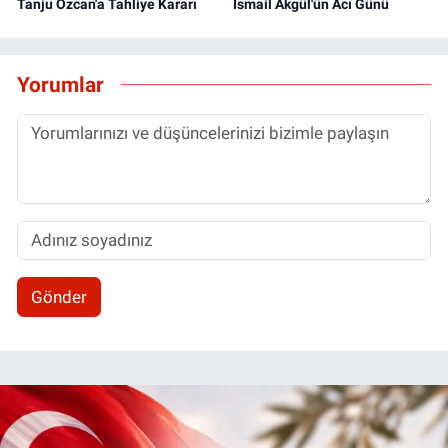
Tanju Özcan'a Tahliye Kararı
İsmail Akgül'ün Acı Günü
Yorumlar
Gönder