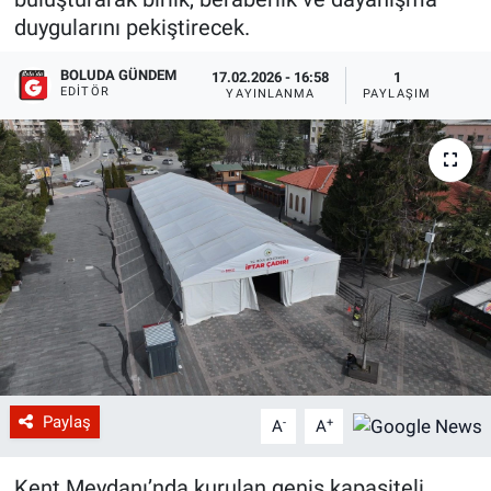
duygularını pekiştirecek.
BOLUDA GÜNDEM
17.02.2026 - 16:58
1
EDITÖR
YAYINLANMA
PAYLAŞIM
Paylaş
-
+
A
A
Kent Meydanı’nda kurulan geniş kapasiteli