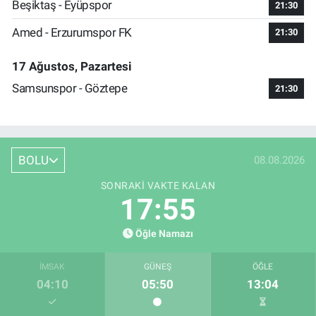
Beşiktaş - Eyüpspor
21:30
Amed - Erzurumspor FK
21:30
17 Ağustos, Pazartesi
Samsunspor - Göztepe
21:30
BOLU
08.08.2026
SONRAKI VAKTE KALAN
17:54
Öğle Namazı
İMSAK
GÜNEŞ
ÖĞLE
04:10
05:50
13:04