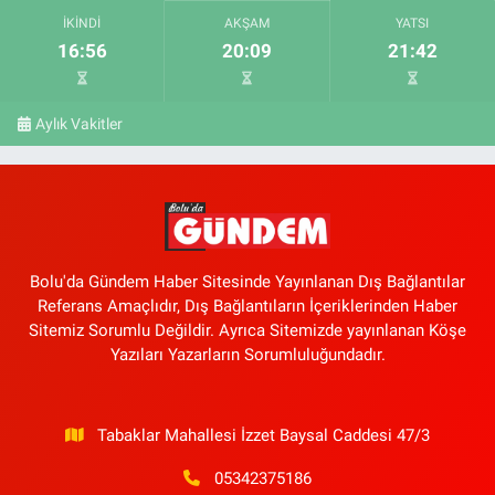
İKINDI
AKŞAM
YATSI
16:56
20:09
21:42
Aylık Vakitler
Bolu'da Gündem Haber Sitesinde Yayınlanan Dış Bağlantılar
Referans Amaçlıdır, Dış Bağlantıların İçeriklerinden Haber
Sitemiz Sorumlu Değildir. Ayrıca Sitemizde yayınlanan Köşe
Yazıları Yazarların Sorumluluğundadır.
Tabaklar Mahallesi İzzet Baysal Caddesi 47/3
05342375186