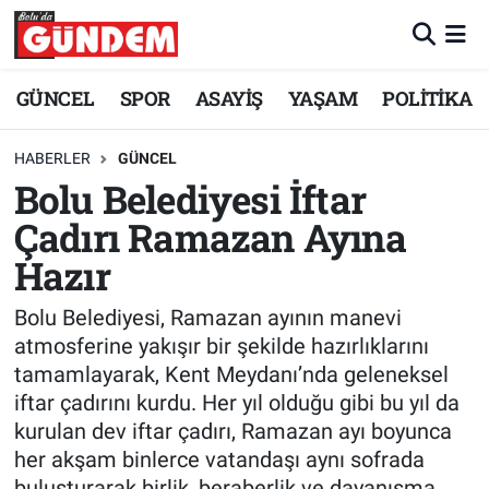
Merkez Nöbetçi Eczaneler
GÜNCEL
SPOR
ASAYİŞ
YAŞAM
POLİTİKA
Merkez Hava Durumu
HABERLER
GÜNCEL
Bolu Belediyesi İftar
Merkez Trafik Yoğunluk Haritası
Çadırı Ramazan Ayına
Süper Lig Puan Durumu ve Fikstür
Hazır
Tüm Manşetler
Bolu Belediyesi, Ramazan ayının manevi
atmosferine yakışır bir şekilde hazırlıklarını
Son Dakika Haberleri
tamamlayarak, Kent Meydanı’nda geleneksel
iftar çadırını kurdu. Her yıl olduğu gibi bu yıl da
Haber Arşivi
kurulan dev iftar çadırı, Ramazan ayı boyunca
her akşam binlerce vatandaşı aynı sofrada
buluşturarak birlik, beraberlik ve dayanışma