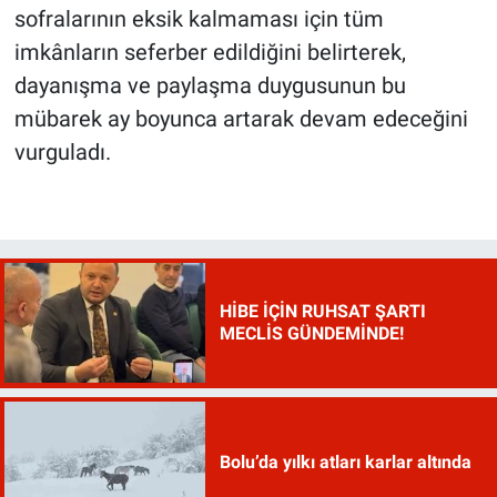
sofralarının eksik kalmaması için tüm
imkânların seferber edildiğini belirterek,
dayanışma ve paylaşma duygusunun bu
mübarek ay boyunca artarak devam edeceğini
vurguladı.
HİBE İÇİN RUHSAT ŞARTI
MECLİS GÜNDEMİNDE!
Bolu’da yılkı atları karlar altında