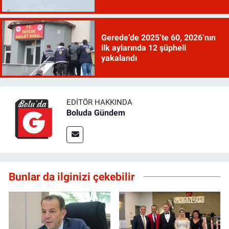
Gerede’de 2025’te 60, 2026’nın
ilk aylarında 12 şüpheli
yakalandı
EDITÖR HAKKINDA
Boluda Gündem
Bunlar da ilginizi çekebilir