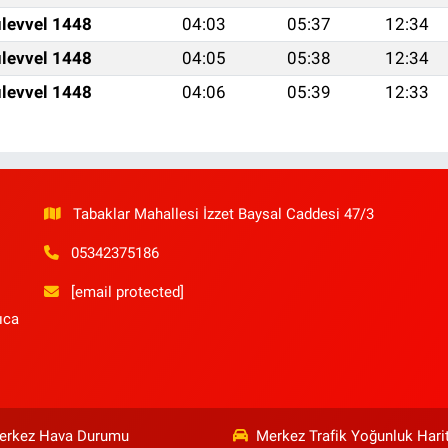
levvel 1448
04:03
05:37
12:34
levvel 1448
04:05
05:38
12:34
levvel 1448
04:06
05:39
12:33
Tabaklar Mahallesi İzzet Baysal Caddesi 47/3
05342375186
[email protected]
ıca
erkez Hava Durumu
Merkez Trafik Yoğunluk Hari