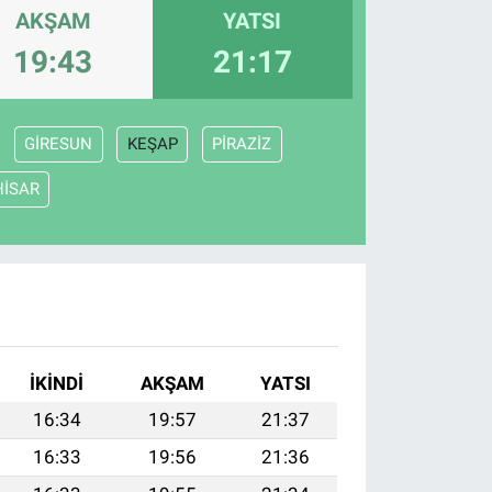
AKŞAM
YATSI
19:43
21:17
GİRESUN
KEŞAP
PİRAZİZ
HİSAR
İKINDI
AKŞAM
YATSI
16:34
19:57
21:37
16:33
19:56
21:36