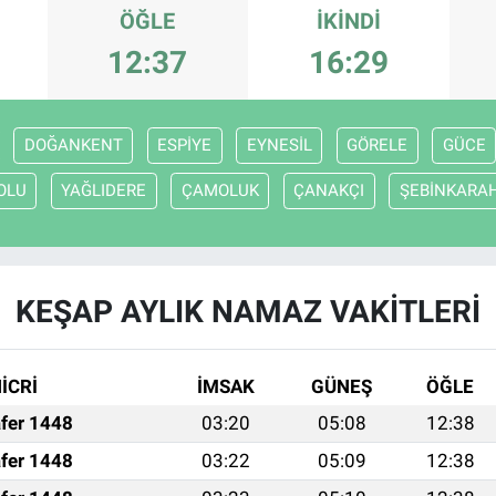
ÖĞLE
İKINDI
12:37
16:29
DOĞANKENT
ESPİYE
EYNESİL
GÖRELE
GÜCE
OLU
YAĞLIDERE
ÇAMOLUK
ÇANAKÇI
ŞEBİNKARA
KEŞAP AYLIK NAMAZ VAKITLERI
İCRİ
İMSAK
GÜNEŞ
ÖĞLE
fer 1448
03:20
05:08
12:38
fer 1448
03:22
05:09
12:38