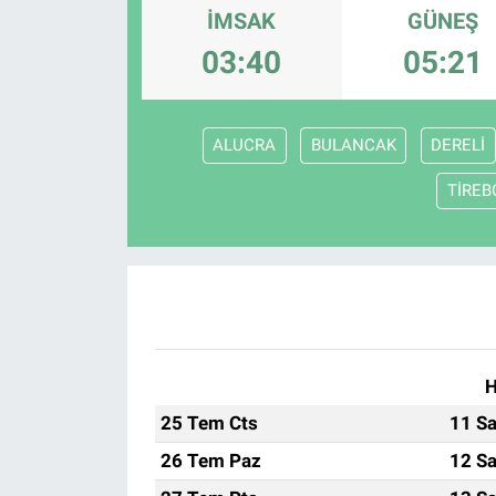
İMSAK
GÜNEŞ
03:40
05:21
ALUCRA
BULANCAK
DERELİ
TİREB
H
25 Tem Cts
11 Sa
26 Tem Paz
12 Sa