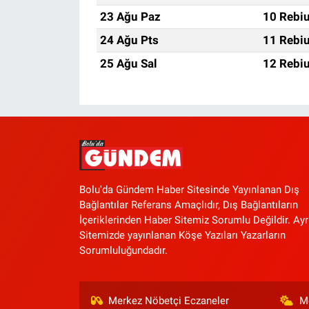
23 Ağu Paz
10 Rebiu
24 Ağu Pts
11 Rebiu
25 Ağu Sal
12 Rebiu
Bolu'da Gündem Haber Sitesinde Yayınlanan Dış
Bağlantılar Referans Amaçlıdır, Dış Bağlantıların
İçeriklerinden Haber Sitemiz Sorumlu Değildir. Ayr
Sitemizde yayınlanan Köşe Yazıları Yazarların
Sorumluluğundadır.
Merkez Nöbetçi Eczaneler
M