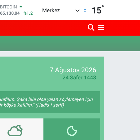
°
BITCOIN
15
Merkez
65.130,04
%1.2
DOLAR
47,7106
%0.17
EURO
55,1652
%0.27
STERLİN
64,4046
%0.35
GRAM ALTIN
6648.99
%2.59
7 Ağustos 2026
BİST100
13.773
%-19
24 Safer 1448
kefilim. Şaka bile olsa yalan söylemeyen için
 köşke kefilim." (Hadis-i şerif)