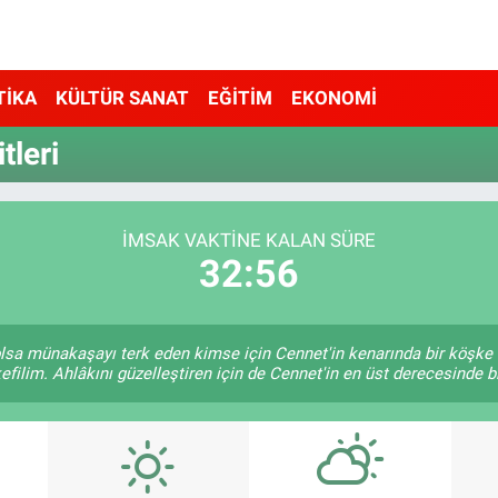
TİKA
KÜLTÜR SANAT
EĞİTİM
EKONOMİ
leri
İMSAK VAKTINE KALAN SÜRE
32:56
e olsa münakaşayı terk eden kimse için Cennet'in kenarında bir köşke 
efilim. Ahlâkını güzelleştiren için de Cennet'in en üst derecesinde bir