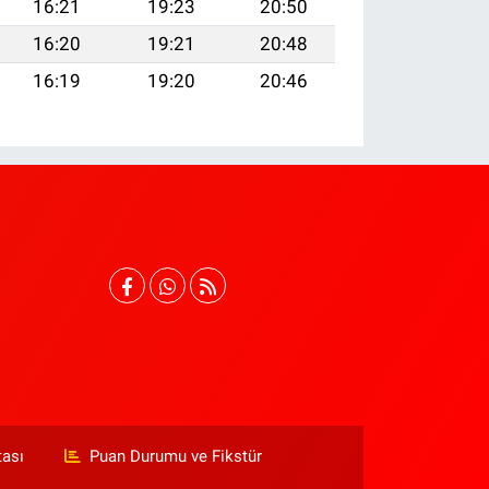
16:21
19:23
20:50
16:20
19:21
20:48
16:19
19:20
20:46
tası
Puan Durumu ve Fikstür