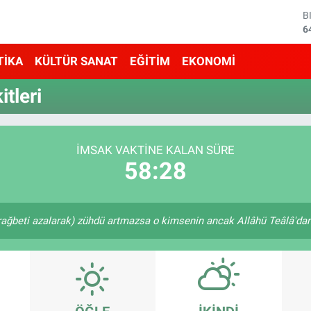
B
6
D
4
TİKA
KÜLTÜR SANAT
EĞİTİM
EKONOMİ
E
5
tleri
S
6
G
6
İMSAK VAKTINE KALAN SÜRE
B
58:28
1
rağbeti azalarak) zühdü artmazsa o kimsenin ancak Allâhü Teâlâ'dan u