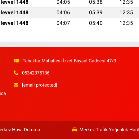
levvel 1448
04:05
05:38
12:35
levvel 1448
04:06
05:39
12:35
levvel 1448
04:07
05:40
12:35
Tabaklar Mahallesi İzzet Baysal Caddesi 47/3
05342375186
[email protected]
ıca
erkez Hava Durumu
Merkez Trafik Yoğunluk Hari