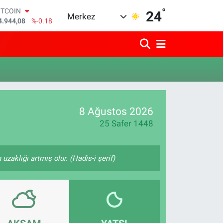
°
ITCOIN
24
Merkez
4.944,08
%-0.18
OLAR
7,7436
%0.18
URO
5,2510
%0.32
TERLİN
4,4811
%0.38
RAM ALTIN
660.55
%0.03
8 Ağustos 2026
İST100
3.779
%-14
25 Safer 1448
zaklığı artmış olur. (Hadis-i şerif)