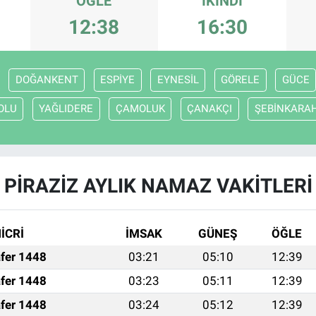
ÖĞLE
İKINDI
12:38
16:30
DOĞANKENT
ESPİYE
EYNESİL
GÖRELE
GÜCE
OLU
YAĞLIDERE
ÇAMOLUK
ÇANAKÇI
ŞEBİNKARA
PİRAZİZ AYLIK NAMAZ VAKITLERI
İCRİ
İMSAK
GÜNEŞ
ÖĞLE
fer 1448
03:21
05:10
12:39
fer 1448
03:23
05:11
12:39
fer 1448
03:24
05:12
12:39