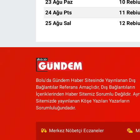
23 Ağu Paz
10 Rebiu
24 Ağu Pts
11 Rebiu
25 Ağu Sal
12 Rebiu
Bolu'da Gündem Haber Sitesinde Yayınlanan Dış
Bağlantılar Referans Amaçlıdır, Dış Bağlantıların
İçeriklerinden Haber Sitemiz Sorumlu Değildir. Ayr
Sitemizde yayınlanan Köşe Yazıları Yazarların
Sorumluluğundadır.
Merkez Nöbetçi Eczaneler
M