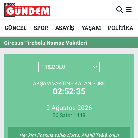
Merkez Nöbetçi Eczaneler
GÜNCEL
SPOR
ASAYİŞ
YAŞAM
POLİTİKA
Merkez Hava Durumu
Giresun Tirebolu Namaz Vakitleri
Merkez Trafik Yoğunluk Haritası
TİREBOLU
Süper Lig Puan Durumu ve Fikstür
AKŞAM VAKTINE KALAN SÜRE
Tüm Manşetler
02:52:35
Son Dakika Haberleri
9 Ağustos 2026
26 Safer 1448
Haber Arşivi
Her kim lisanına sahip olursa, Allâhü Teâlâ, onun