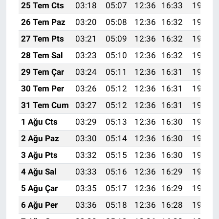
25 Tem Cts
03:18
05:07
12:36
16:33
19:56
26 Tem Paz
03:20
05:08
12:36
16:32
19:55
27 Tem Pts
03:21
05:09
12:36
16:32
19:54
28 Tem Sal
03:23
05:10
12:36
16:32
19:53
29 Tem Çar
03:24
05:11
12:36
16:31
19:52
30 Tem Per
03:26
05:12
12:36
16:31
19:51
31 Tem Cum
03:27
05:12
12:36
16:31
19:50
1 Ağu Cts
03:29
05:13
12:36
16:30
19:49
2 Ağu Paz
03:30
05:14
12:36
16:30
19:48
3 Ağu Pts
03:32
05:15
12:36
16:30
19:47
4 Ağu Sal
03:33
05:16
12:36
16:29
19:46
5 Ağu Çar
03:35
05:17
12:36
16:29
19:44
6 Ağu Per
03:36
05:18
12:36
16:28
19:43