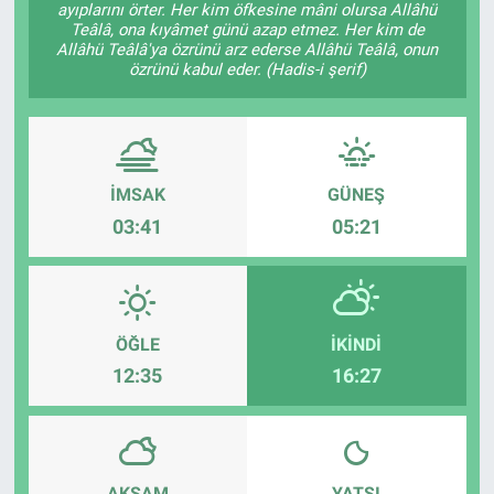
ayıplarını örter. Her kim öfkesine mâni olursa Allâhü
Teâlâ, ona kıyâmet günü azap etmez. Her kim de
Allâhü Teâlâ'ya özrünü arz ederse Allâhü Teâlâ, onun
özrünü kabul eder. (Hadis-i şerif)
İMSAK
GÜNEŞ
03:41
05:21
ÖĞLE
İKINDI
12:35
16:27
AKŞAM
YATSI