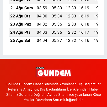
21 Ağu Cum
03:59
05:33
12:33
16:19
19:23
22 Ağu Cts
04:00
05:34
12:33
16:19
19:21
23 Ağu Paz
04:02
05:35
12:33
16:18
19:20
24 Ağu Pts
04:03
05:36
12:32
16:17
19:18
25 Ağu Sal
04:04
05:37
12:32
16:16
19:17
Bolu'da Gündem Haber Sitesinde Yayınlanan Dış Bağlantılar
Referans Amaçlıdır, Dış Bağlantıların İçeriklerinden Haber
Sitemiz Sorumlu Değildir. Ayrıca Sitemizde yayınlanan Köşe
Yazıları Yazarların Sorumluluğundadır.